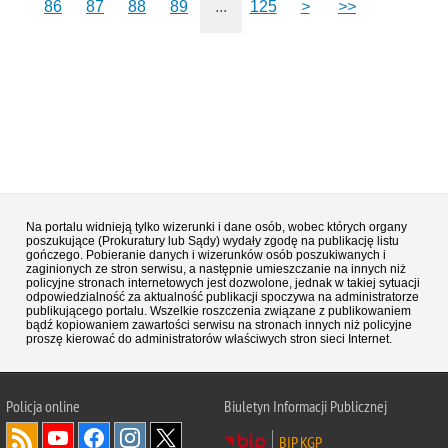
86
87
88
89
...
125
>
>>
Na portalu widnieją tylko wizerunki i dane osób, wobec których organy
poszukujące (Prokuratury lub Sądy) wydały zgodę na publikację listu
gończego. Pobieranie danych i wizerunków osób poszukiwanych i
zaginionych ze stron serwisu, a następnie umieszczanie na innych niż
policyjne stronach internetowych jest dozwolone, jednak w takiej sytuacji
odpowiedzialność za aktualność publikacji spoczywa na administratorze
publikującego portalu. Wszelkie roszczenia związane z publikowaniem
bądź kopiowaniem zawartości serwisu na stronach innych niż policyjne
proszę kierować do administratorów właściwych stron sieci Internet.
Policja
online
Biuletyn Informacji Publicznej
BIP KGP