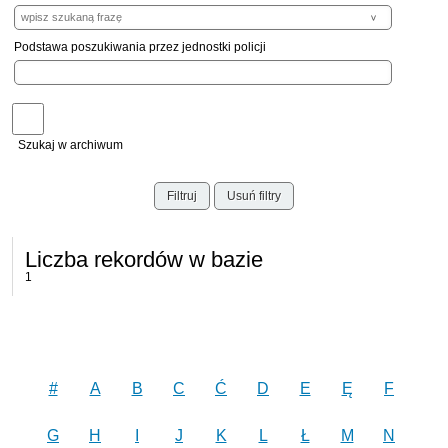
Podstawa poszukiwania przez jednostki policji
Szukaj w archiwum
Filtruj
Usuń filtry
Liczba rekordów w bazie
1
#
A
B
C
Ć
D
E
Ę
F
G
H
I
J
K
L
Ł
M
N