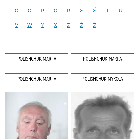
O
Ó
P
Q
R
S
Ś
T
U
V
W
Y
X
Z
Ż
Ź
POLISHCHUK MARIIA
POLISHCHUK MARIIA
POLISHCHUK MARIIA
POLISHCHUK MYKOLA