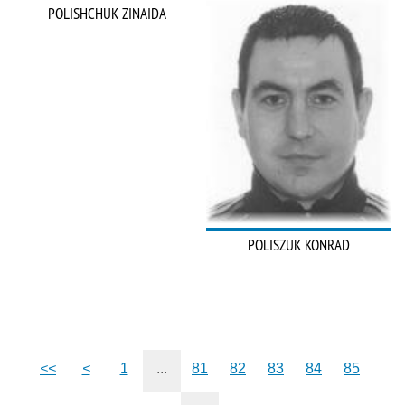
POLISHCHUK ZINAIDA
POLISZUK KONRAD
<<
<
1
...
81
82
83
84
85