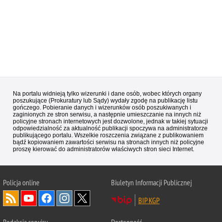
Na portalu widnieją tylko wizerunki i dane osób, wobec których organy
poszukujące (Prokuratury lub Sądy) wydały zgodę na publikację listu
gończego. Pobieranie danych i wizerunków osób poszukiwanych i
zaginionych ze stron serwisu, a następnie umieszczanie na innych niż
policyjne stronach internetowych jest dozwolone, jednak w takiej sytuacji
odpowiedzialność za aktualność publikacji spoczywa na administratorze
publikującego portalu. Wszelkie roszczenia związane z publikowaniem
bądź kopiowaniem zawartości serwisu na stronach innych niż policyjne
proszę kierować do administratorów właściwych stron sieci Internet.
Policja
online
Biuletyn Informacji Publicznej
BIP KGP
Redakcja serwisu
Dostępność