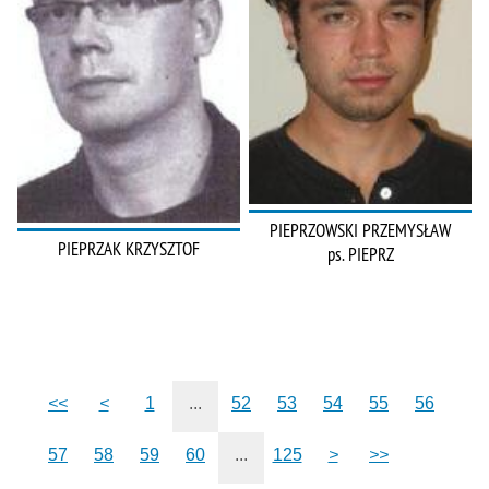
PIEPRZOWSKI PRZEMYSŁAW
PIEPRZAK KRZYSZTOF
ps. PIEPRZ
<<
<
1
...
52
53
54
55
56
57
58
59
60
...
125
>
>>