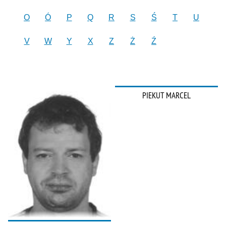
O
Ó
P
Q
R
S
Ś
T
U
V
W
Y
X
Z
Ż
Ź
PIEKUT MARCEL