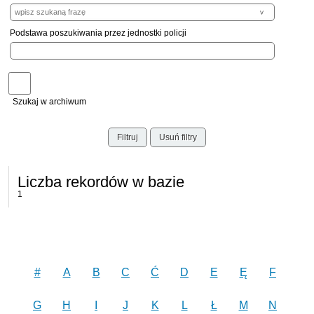
Podstawa poszukiwania przez jednostki policji
Szukaj w archiwum
Filtruj
Usuń filtry
Liczba rekordów w bazie
1
#
A
B
C
Ć
D
E
Ę
F
G
H
I
J
K
L
Ł
M
N