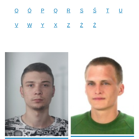
O
Ó
P
Q
R
S
Ś
T
U
V
W
Y
X
Z
Ż
Ź