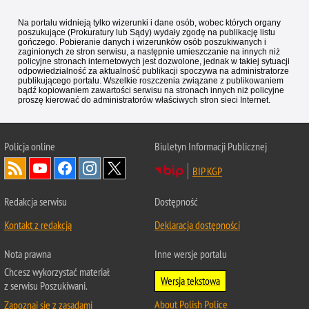
Na portalu widnieją tylko wizerunki i dane osób, wobec których organy
poszukujące (Prokuratury lub Sądy) wydały zgodę na publikację listu
gończego. Pobieranie danych i wizerunków osób poszukiwanych i
zaginionych ze stron serwisu, a następnie umieszczanie na innych niż
policyjne stronach internetowych jest dozwolone, jednak w takiej sytuacji
odpowiedzialność za aktualność publikacji spoczywa na administratorze
publikującego portalu. Wszelkie roszczenia związane z publikowaniem
bądź kopiowaniem zawartości serwisu na stronach innych niż policyjne
proszę kierować do administratorów właściwych stron sieci Internet.
Policja
online
Biuletyn Informacji Publicznej
BIP KGP
Redakcja serwisu
Dostępność
Kontakt z redakcją
Deklaracja dostępności
Nota prawna
Inne wersje portalu
Chcesz wykorzystać materiał
Wersja tekstowa
z serwisu Poszukiwani.
About Polish Police
Zapoznaj się z zasadami