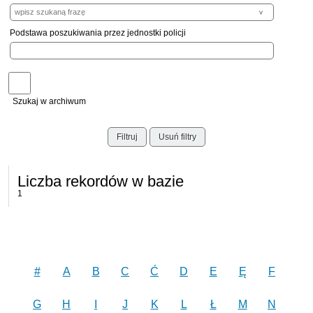
Podstawa poszukiwania przez jednostki policji
Szukaj w archiwum
Filtruj
Usuń filtry
Liczba rekordów w bazie
1
#
A
B
C
Ć
D
E
Ę
F
G
H
I
J
K
L
Ł
M
N