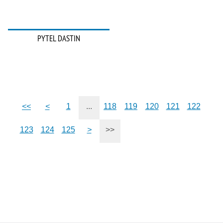
PYTEL DASTIN
<<
<
1
...
118
119
120
121
122
123
124
125
>
>>