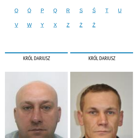
O
Ó
P
Q
R
S
Ś
T
U
V
W
Y
X
Z
Ż
Ź
KRÓL DARIUSZ
KRÓL DARIUSZ