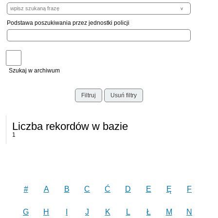
Podstawa poszukiwania przez jednostki policji
Szukaj w archiwum
Filtruj
Usuń filtry
Liczba rekordów w bazie
1
#
A
B
C
Ć
D
E
Ę
F
G
H
I
J
K
L
Ł
M
N