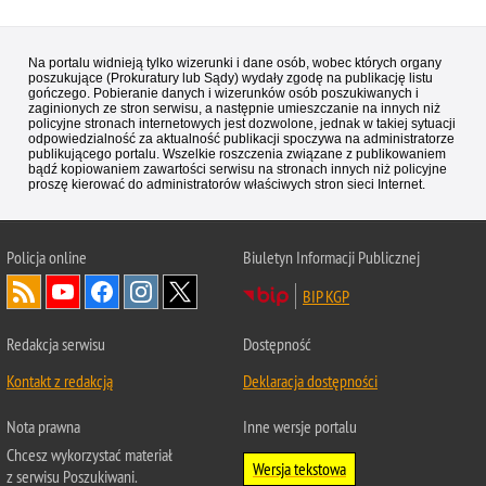
Na portalu widnieją tylko wizerunki i dane osób, wobec których organy
poszukujące (Prokuratury lub Sądy) wydały zgodę na publikację listu
gończego. Pobieranie danych i wizerunków osób poszukiwanych i
zaginionych ze stron serwisu, a następnie umieszczanie na innych niż
policyjne stronach internetowych jest dozwolone, jednak w takiej sytuacji
odpowiedzialność za aktualność publikacji spoczywa na administratorze
publikującego portalu. Wszelkie roszczenia związane z publikowaniem
bądź kopiowaniem zawartości serwisu na stronach innych niż policyjne
proszę kierować do administratorów właściwych stron sieci Internet.
Policja
online
Biuletyn Informacji Publicznej
BIP KGP
Redakcja serwisu
Dostępność
Kontakt z redakcją
Deklaracja dostępności
Nota prawna
Inne wersje portalu
Chcesz wykorzystać materiał
Wersja tekstowa
z serwisu Poszukiwani.