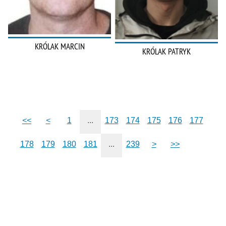
KRÓLAK MARCIN
KRÓLAK PATRYK
<<
<
1
...
173
174
175
176
177
178
179
180
181
...
239
>
>>