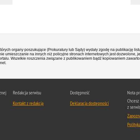
 których organy poszukujące (Prokuratury lub Sądy) wydały zgodę na publikację li
ie umieszczanie na innych niż policyjne stronach internetowych jest dozwolone, j
ortalu. Wszelkie roszczenia związane z publikowaniem bądź kopiowaniem zawartośc
net.
znej
Redakcja serwisu
Dostępność
Nota p
Chcesz 
Kontakt z redakcją
Deklaracja dostępności
z serwi
Zapozna
Polityk