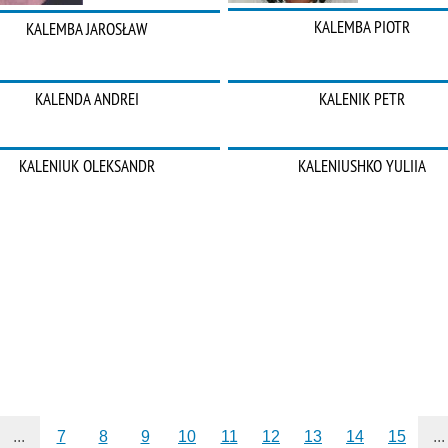
KALEMBA PIOTR
KALEMBA JAROSŁAW
KALENDA ANDREI
KALENIK PETR
KALENIUK OLEKSANDR
KALENIUSHKO YULIIA
...
7
8
9
10
11
12
13
14
15
...