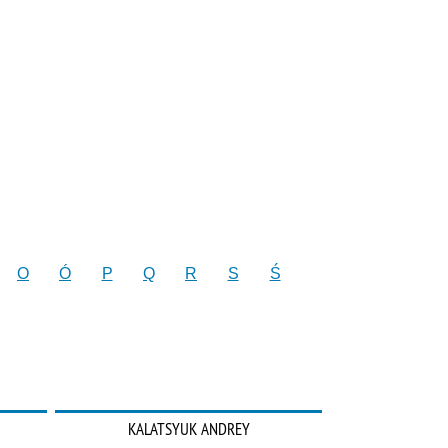
O
Ó
P
Q
R
S
Ś
KALATSYUK ANDREY