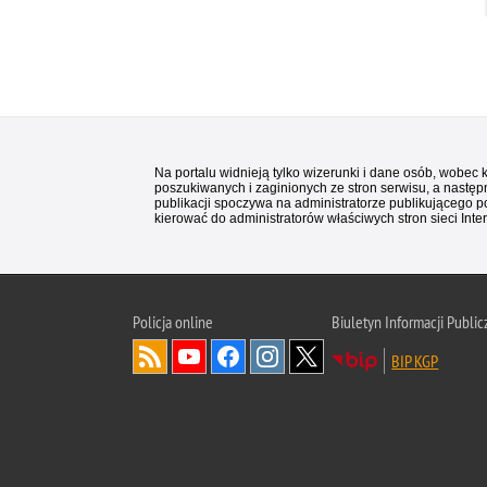
Na portalu widnieją tylko wizerunki i dane osób, wobec
poszukiwanych i zaginionych ze stron serwisu, a następn
publikacji spoczywa na administratorze publikującego p
kierować do administratorów właściwych stron sieci Inter
Policja
online
Biuletyn Informacji Public
BIP KGP