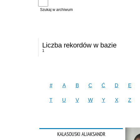
Szukaj w archiwum
Liczba rekordów w bazie
1
#
A
B
C
Ć
D
E
T
U
V
W
Y
X
Z
KALASOUSKI ALIAKSANDR