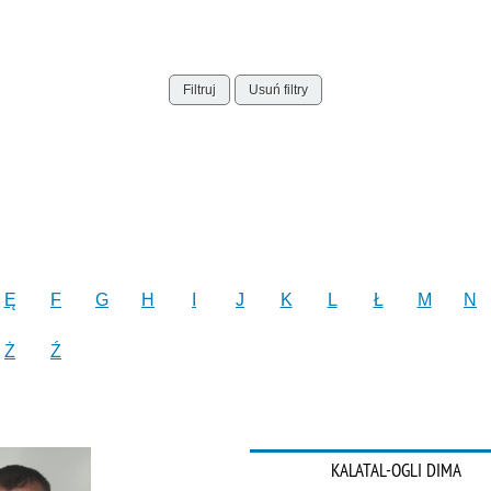
Filtruj
Usuń filtry
Ę
F
G
H
I
J
K
L
Ł
M
N
Ż
Ź
KALATAL-OGLI DIMA