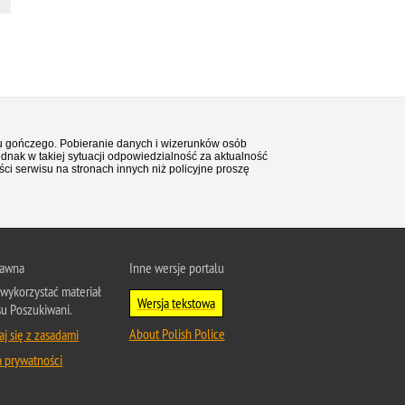
stu gończego. Pobieranie danych i wizerunków osób
ednak w takiej sytuacji odpowiedzialność za aktualność
i serwisu na stronach innych niż policyjne proszę
rawna
Inne wersje portalu
wykorzystać materiał
Wersja tekstowa
su Poszukiwani.
About Polish Police
j się z zasadami
a prywatności