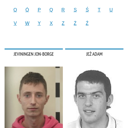
O
Ó
P
Q
R
S
Ś
T
U
V
W
Y
X
Z
Ż
Ź
JEVININGEN JON-BORGE
JEŻ ADAM