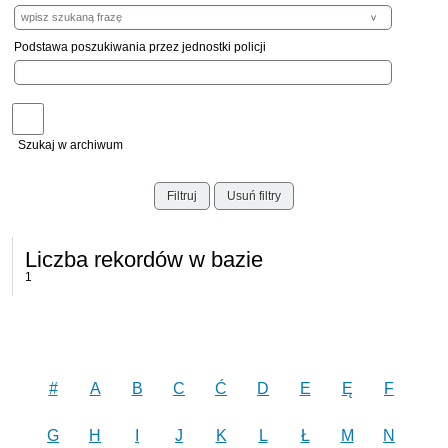
Podstawa poszukiwania przez jednostki policji
Szukaj w archiwum
Filtruj
Usuń filtry
Liczba rekordów w bazie
1
#
A
B
C
Ć
D
E
Ę
F
G
H
I
J
K
L
Ł
M
N