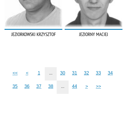
JEZIORKOWSKI KRZYSZTOF
JEZIORNY MACIEJ
<<
<
1
...
30
31
32
33
34
35
36
37
38
...
44
>
>>