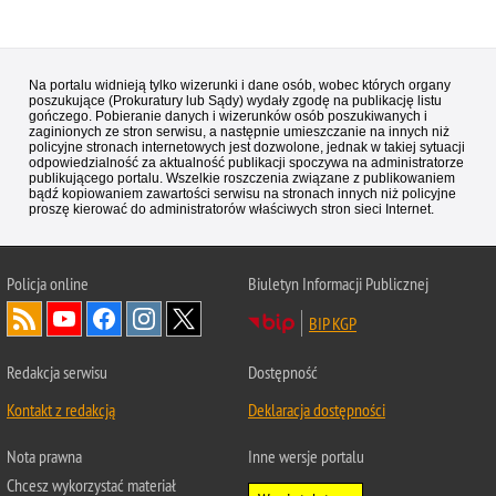
Na portalu widnieją tylko wizerunki i dane osób, wobec których organy
poszukujące (Prokuratury lub Sądy) wydały zgodę na publikację listu
gończego. Pobieranie danych i wizerunków osób poszukiwanych i
zaginionych ze stron serwisu, a następnie umieszczanie na innych niż
policyjne stronach internetowych jest dozwolone, jednak w takiej sytuacji
odpowiedzialność za aktualność publikacji spoczywa na administratorze
publikującego portalu. Wszelkie roszczenia związane z publikowaniem
bądź kopiowaniem zawartości serwisu na stronach innych niż policyjne
proszę kierować do administratorów właściwych stron sieci Internet.
Policja
online
Biuletyn Informacji Publicznej
BIP KGP
Redakcja serwisu
Dostępność
Kontakt z redakcją
Deklaracja dostępności
Nota prawna
Inne wersje portalu
Chcesz wykorzystać materiał