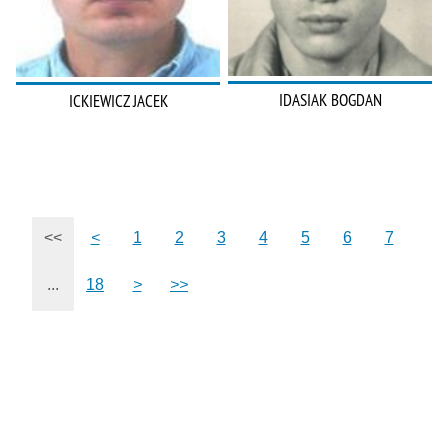
IDASIAK BOGDAN
ICKIEWICZ JACEK
<<
<
1
2
3
4
5
6
7
...
18
>
>>