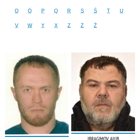
O
Ó
P
Q
R
S
Ś
T
U
V
W
Y
X
Z
Ż
Ź
IBRAGIMOV AIUB