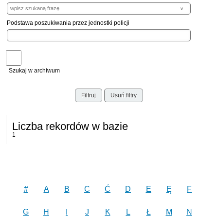
Podstawa poszukiwania przez jednostki policji
Szukaj w archiwum
Filtruj
Usuń filtry
Liczba rekordów w bazie
1
#
A
B
C
Ć
D
E
Ę
F
G
H
I
J
K
L
Ł
M
N