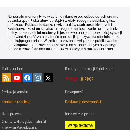
Na portalu widnieją tylko wizerunki i dane osób, wobec których organy
poszukujące (Prokuratury lub Sądy) wydały zgodę na publikację listu
gończego. Pobieranie danych i wizerunków osób poszukiwanych i
zaginionych ze stron serwisu, a następnie umieszczanie na innych niż
policyjne stronach internetowych jest dozwolone, jednak w takiej sytuacji
odpowiedzialność za aktualność publikacji spoczywa na administratorze
publikującego portalu. Wszelkie roszczenia związane z publikowaniem
bądź kopiowaniem zawartości serwisu na stronach innych niż policyjne
proszę kierować do administratorów właściwych stron sieci Internet.
Policja
online
Biuletyn Informacji Publicznej
BIP KGP
Redakcja serwisu
Dostępność
Kontakt z redakcją
Deklaracja dostępności
Nota prawna
Inne wersje portalu
Chcesz wykorzystać materiał
Wersja tekstowa
z serwisu Poszukiwani.