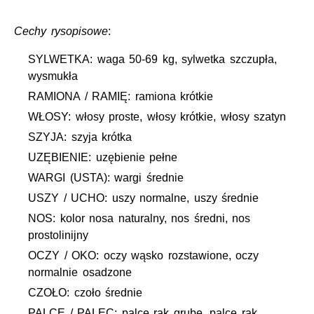
Cechy rysopisowe
:
SYLWETKA: waga 50-69 kg, sylwetka szczupła,
wysmukła
RAMIONA / RAMIĘ: ramiona krótkie
WŁOSY: włosy proste, włosy krótkie, włosy szatyn
SZYJA: szyja krótka
UZĘBIENIE: uzębienie pełne
WARGI (USTA): wargi średnie
USZY / UCHO: uszy normalne, uszy średnie
NOS: kolor nosa naturalny, nos średni, nos
prostolinijny
OCZY / OKO: oczy wąsko rozstawione, oczy
normalnie osadzone
CZOŁO: czoło średnie
PALCE / PALEC: palce rąk grube, palce rąk