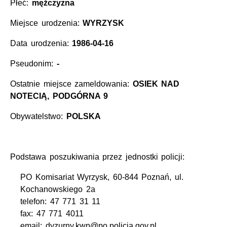
Płeć:
mężczyzna
Miejsce urodzenia:
WYRZYSK
Data urodzenia:
1986-04-16
Pseudonim:
-
Ostatnie miejsce zameldowania:
OSIEK NAD
NOTECIĄ, PODGÓRNA 9
Obywatelstwo:
POLSKA
Podstawa poszukiwania przez jednostki policji:
PO Komisariat Wyrzysk, 60-844 Poznań, ul.
Kochanowskiego 2a
telefon: 47 771 31 11
fax: 47 771 4011
email: dyzurny.kwp@po.policja.gov.pl