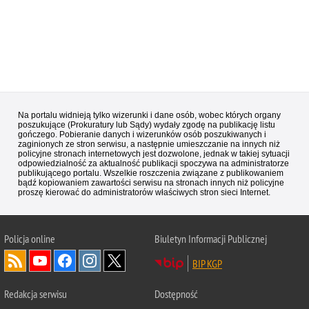
Na portalu widnieją tylko wizerunki i dane osób, wobec których organy
poszukujące (Prokuratury lub Sądy) wydały zgodę na publikację listu
gończego. Pobieranie danych i wizerunków osób poszukiwanych i
zaginionych ze stron serwisu, a następnie umieszczanie na innych niż
policyjne stronach internetowych jest dozwolone, jednak w takiej sytuacji
odpowiedzialność za aktualność publikacji spoczywa na administratorze
publikującego portalu. Wszelkie roszczenia związane z publikowaniem
bądź kopiowaniem zawartości serwisu na stronach innych niż policyjne
proszę kierować do administratorów właściwych stron sieci Internet.
Policja
online
Biuletyn Informacji Publicznej
BIP KGP
Redakcja serwisu
Dostępność