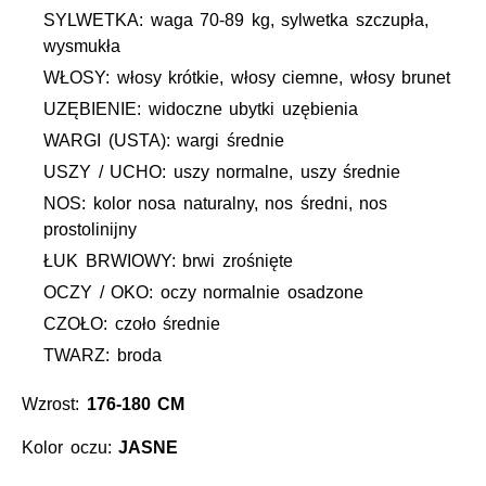
SYLWETKA: waga 70-89 kg, sylwetka szczupła,
wysmukła
WŁOSY: włosy krótkie, włosy ciemne, włosy brunet
UZĘBIENIE: widoczne ubytki uzębienia
WARGI (USTA): wargi średnie
USZY / UCHO: uszy normalne, uszy średnie
NOS: kolor nosa naturalny, nos średni, nos
prostolinijny
ŁUK BRWIOWY: brwi zrośnięte
OCZY / OKO: oczy normalnie osadzone
CZOŁO: czoło średnie
TWARZ: broda
Wzrost:
176-180 CM
Kolor oczu:
JASNE