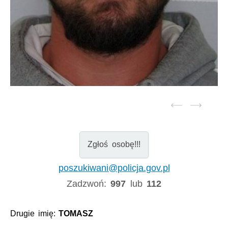
Zgłoś osobę!!!
poszukiwani@policja.gov.pl
Zadzwoń:
997
lub
112
Drugie imię:
TOMASZ