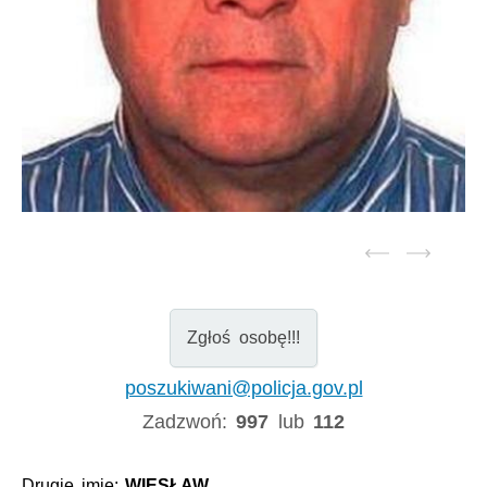
Zgłoś osobę!!!
poszukiwani@policja.gov.pl
Zadzwoń:
997
lub
112
Drugie imię:
WIESŁAW