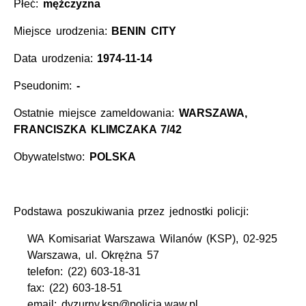
Płeć:
mężczyzna
Miejsce urodzenia:
BENIN CITY
Data urodzenia:
1974-11-14
Pseudonim:
-
Ostatnie miejsce zameldowania:
WARSZAWA,
FRANCISZKA KLIMCZAKA 7/42
Obywatelstwo:
POLSKA
Podstawa poszukiwania przez jednostki policji:
WA Komisariat Warszawa Wilanów (KSP), 02-925
Warszawa, ul. Okrężna 57
telefon: (22) 603-18-31
fax: (22) 603-18-51
email: dyzurny.ksp@policja.waw.pl