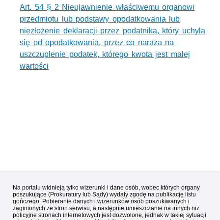
Art. 54 § 2 Nieujawnienie właściwemu organowi
przedmiotu lub podstawy opodatkowania lub
niezłożenie deklaracji przez podatnika, który uchyla
się od opodatkowania, przez co naraża na
uszczuplenie podatek, którego kwota jest małej
wartości
Na portalu widnieją tylko wizerunki i dane osób, wobec których organy
poszukujące (Prokuratury lub Sądy) wydały zgodę na publikację listu
gończego. Pobieranie danych i wizerunków osób poszukiwanych i
zaginionych ze stron serwisu, a następnie umieszczanie na innych niż
policyjne stronach internetowych jest dozwolone, jednak w takiej sytuacji