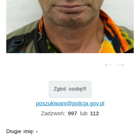
Zgłoś osobę!!!
poszukiwani@policja.gov.pl
Zadzwoń:
997
lub
112
Drugie imię:
-