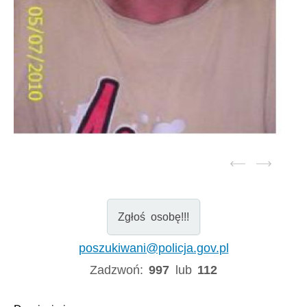
Zgłoś osobę!!!
poszukiwani@policja.gov.pl
Zadzwoń:
997
lub
112