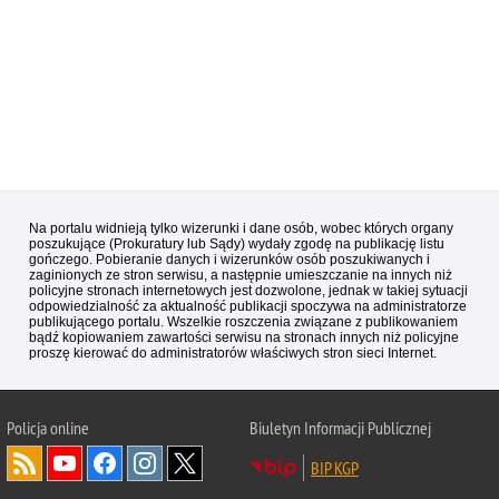
Na portalu widnieją tylko wizerunki i dane osób, wobec których organy
poszukujące (Prokuratury lub Sądy) wydały zgodę na publikację listu
gończego. Pobieranie danych i wizerunków osób poszukiwanych i
zaginionych ze stron serwisu, a następnie umieszczanie na innych niż
policyjne stronach internetowych jest dozwolone, jednak w takiej sytuacji
odpowiedzialność za aktualność publikacji spoczywa na administratorze
publikującego portalu. Wszelkie roszczenia związane z publikowaniem
bądź kopiowaniem zawartości serwisu na stronach innych niż policyjne
proszę kierować do administratorów właściwych stron sieci Internet.
Policja
online
Biuletyn Informacji Publicznej
BIP KGP