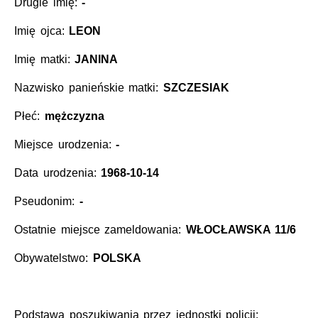
Drugie imię:
-
Imię ojca:
LEON
Imię matki:
JANINA
Nazwisko panieńskie matki:
SZCZESIAK
Płeć:
mężczyzna
Miejsce urodzenia:
-
Data urodzenia:
1968-10-14
Pseudonim:
-
Ostatnie miejsce zameldowania:
WŁOCŁAWSKA 11/6
Obywatelstwo:
POLSKA
Podstawa poszukiwania przez jednostki policji: