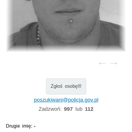
Zgłoś osobę!!!
poszukiwani@policja.gov.pl
Zadzwoń:
997
lub
112
Drugie imię:
-