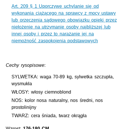
Art. 209 § 1 Uporczywe uchylanie się od
wykonania ciążącego na sprawcy z mocy ustawy
lub orzeczenia sądowego obowiązku opieki przez
niełożenie na utrzymanie osoby najbliższej lub
innej osoby i przez to narażanie jej na
niemożność zaspokojenia podstawowych
Cechy rysopisowe
:
SYLWETKA: waga 70-89 kg, sylwetka szczupła,
wysmukła
WŁOSY: włosy ciemnoblond
NOS: kolor nosa naturalny, nos średni, nos
prostolinijny
TWARZ: cera śniada, twarz okrągła
Wzrost:
176-180 CM