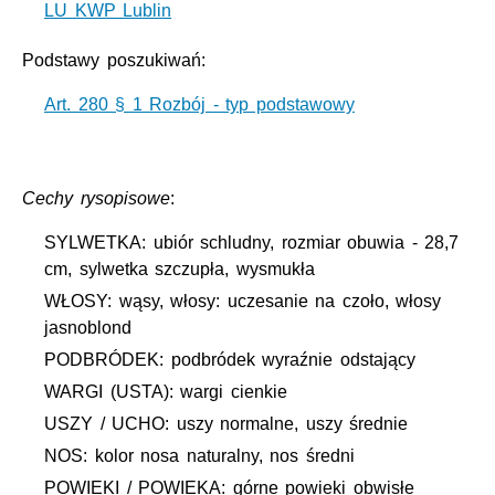
LU KWP Lublin
Podstawy poszukiwań:
Art. 280 § 1 Rozbój - typ podstawowy
Cechy rysopisowe
:
SYLWETKA: ubiór schludny, rozmiar obuwia - 28,7
cm, sylwetka szczupła, wysmukła
WŁOSY: wąsy, włosy: uczesanie na czoło, włosy
jasnoblond
PODBRÓDEK: podbródek wyraźnie odstający
WARGI (USTA): wargi cienkie
USZY / UCHO: uszy normalne, uszy średnie
NOS: kolor nosa naturalny, nos średni
POWIEKI / POWIEKA: górne powieki obwisłe