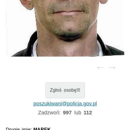
Zgłoś osobę!!!
poszukiwani@policja.gov.pl
Zadzwoń:
997
lub
112
Drugie imię:
MAREK