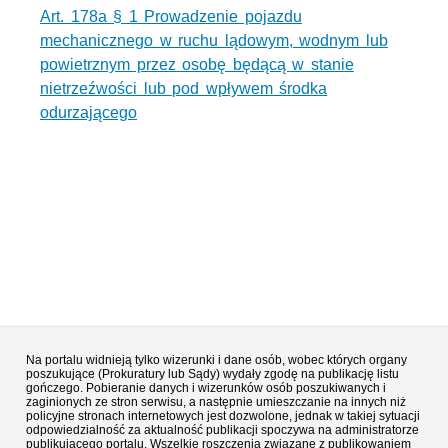
Art. 178a § 1 Prowadzenie pojazdu
mechanicznego w ruchu lądowym, wodnym lub
powietrznym przez osobę będącą w stanie
nietrzeźwości lub pod wpływem środka
odurzającego
Na portalu widnieją tylko wizerunki i dane osób, wobec których organy
poszukujące (Prokuratury lub Sądy) wydały zgodę na publikację listu
gończego. Pobieranie danych i wizerunków osób poszukiwanych i
zaginionych ze stron serwisu, a następnie umieszczanie na innych niż
policyjne stronach internetowych jest dozwolone, jednak w takiej sytuacji
odpowiedzialność za aktualność publikacji spoczywa na administratorze
publikującego portalu. Wszelkie roszczenia związane z publikowaniem