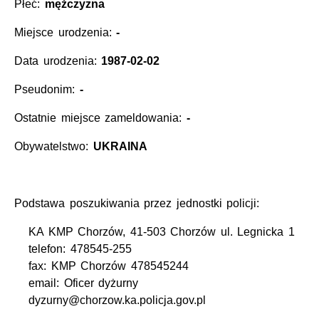
Płeć:
mężczyzna
Miejsce urodzenia:
-
Data urodzenia:
1987-02-02
Pseudonim:
-
Ostatnie miejsce zameldowania:
-
Obywatelstwo:
UKRAINA
Podstawa poszukiwania przez jednostki policji:
KA KMP Chorzów, 41-503 Chorzów ul. Legnicka 1
telefon: 478545-255
fax: KMP Chorzów 478545244
email: Oficer dyżurny
dyzurny@chorzow.ka.policja.gov.pl