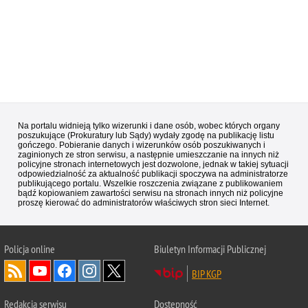
Na portalu widnieją tylko wizerunki i dane osób, wobec których organy
poszukujące (Prokuratury lub Sądy) wydały zgodę na publikację listu
gończego. Pobieranie danych i wizerunków osób poszukiwanych i
zaginionych ze stron serwisu, a następnie umieszczanie na innych niż
policyjne stronach internetowych jest dozwolone, jednak w takiej sytuacji
odpowiedzialność za aktualność publikacji spoczywa na administratorze
publikującego portalu. Wszelkie roszczenia związane z publikowaniem
bądź kopiowaniem zawartości serwisu na stronach innych niż policyjne
proszę kierować do administratorów właściwych stron sieci Internet.
Policja
online
Biuletyn Informacji Publicznej
BIP KGP
Redakcja serwisu
Dostępność