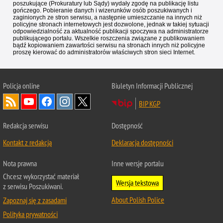
poszukujące (Prokuratury lub Sądy) wydały zgodę na publikację listu
gończego. Pobieranie danych i wizerunków osób poszukiwanych i
zaginionych ze stron serwisu, a następnie umieszczanie na innych niż
policyjne stronach internetowych jest dozwolone, jednak w takiej sytuacji
odpowiedzialność za aktualność publikacji spoczywa na administratorze
publikującego portalu. Wszelkie roszczenia związane z publikowaniem
bądź kopiowaniem zawartości serwisu na stronach innych niż policyjne
proszę kierować do administratorów właściwych stron sieci Internet.
Policja
online
Biuletyn Informacji Publicznej
BIP KGP
Redakcja serwisu
Dostępność
Kontakt z redakcją
Deklaracja dostępności
Nota prawna
Inne wersje portalu
Chcesz wykorzystać materiał
Wersja tekstowa
z serwisu Poszukiwani.
About Polish Police
Zapoznaj się z zasadami
Polityka prywatności