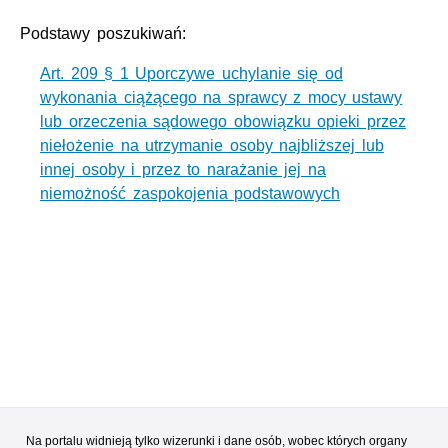
Podstawy poszukiwań:
Art. 209 § 1 Uporczywe uchylanie się od
wykonania ciążącego na sprawcy z mocy ustawy
lub orzeczenia sądowego obowiązku opieki przez
niełożenie na utrzymanie osoby najbliższej lub
innej osoby i przez to narażanie jej na
niemożność zaspokojenia podstawowych
Na portalu widnieją tylko wizerunki i dane osób, wobec których organy