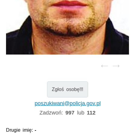
Zgłoś osobę!!!
poszukiwani@policja.gov.pl
Zadzwoń:
997
lub
112
Drugie imię:
-