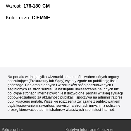
Wzrost:
176-180 CM
Kolor oczu:
CIEMNE
Na portalu widnieją tylko wizerunki i dane osób, wobec których organy
poszukujące (Prokuratury lub Sądy) wydały zgodę na publikację listu
gończego. Pobieranie danych i wizerunków osób poszukiwanych i
zaginionych ze stron serwisu, a następnie umieszczanie na innych niż
policyjne stronach internetowych jest dozwolone, jednak w takiej sytuacji
odpowiedzialność za aktualność publikacji spoczywa na administratorze
publikującego portalu. Wszelkie roszczenia związane z publikowaniem
bądź kopiowaniem zawartości serwisu na stronach innych niż policyjne
proszę kierować do administratorów właściwych stron sieci Internet.
Policja
online
Biuletyn Informacji Publicznej