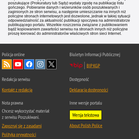
poszukujące (Prokuratury lub Sądy) wydały zgodę na publikację listu
gończego. Pobieranie danych i wizerunków osób poszukiwanych i
zaginionych ze stron serwisu, a następnie umieszczanie na innych niż
policyjne stronach internetowych jest dozwolone, jednak w takiej sytuacji
odpowiedzialność za aktualność publikacji spoczywa na administratorze
publikującego portalu. Wszelkie roszczenia związane z publikowaniem
bądź kopiowaniem zawartości serwisu na stronach innych niż policyjne
proszę kierować do administratorów właściwych stron sieci Internet.
Policja
online
Biuletyn Informacji Publicznej
BIP KGP
Redakcja serwisu
Dostępność
Kontakt z redakcją
Deklaracja dostępności
Nota prawna
Inne wersje portalu
Chcesz wykorzystać materiał
Wersja tekstowa
z serwisu Poszukiwani.
About Polish Police
Zapoznaj się z zasadami
Polityka prywatności