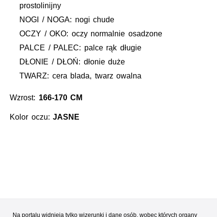
prostolinijny
NOGI / NOGA: nogi chude
OCZY / OKO: oczy normalnie osadzone
PALCE / PALEC: palce rąk długie
DŁONIE / DŁOŃ: dłonie duże
TWARZ: cera blada, twarz owalna
Wzrost:
166-170 CM
Kolor oczu:
JASNE
Na portalu widnieją tylko wizerunki i dane osób, wobec których organy