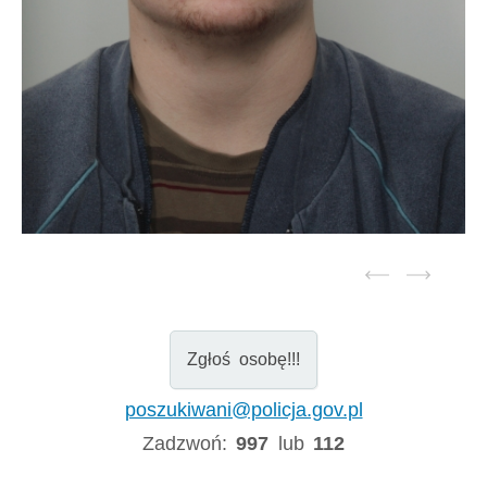
Zgłoś osobę!!!
poszukiwani@policja.gov.pl
Zadzwoń:
997
lub
112