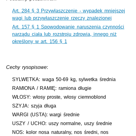
Art. 284 § 3 Przywłaszczenie - wypadek mniejszej
wagi lub przywłaszczenie rzeczy znalezionej
Art. 157 § 1 Spowodowanie naruszenia czynności
narządu ciała lub rozstroju zdrowia, innego niż
określony w art. 156 § 1
Cechy rysopisowe
:
SYLWETKA: waga 50-69 kg, sylwetka średnia
RAMIONA / RAMIĘ: ramiona długie
WŁOSY: włosy proste, włosy ciemnoblond
SZYJA: szyja długa
WARGI (USTA): wargi średnie
USZY / UCHO: uszy normalne, uszy średnie
NOS: kolor nosa naturalny, nos średni, nos