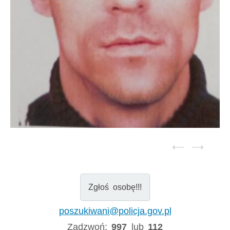
Zgłoś osobę!!!
poszukiwani@policja.gov.pl
Zadzwoń:
997
lub
112