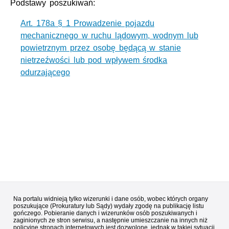
Podstawy poszukiwań:
Art. 178a § 1 Prowadzenie pojazdu
mechanicznego w ruchu lądowym, wodnym lub
powietrznym przez osobę będącą w stanie
nietrzeźwości lub pod wpływem środka
odurzającego
Na portalu widnieją tylko wizerunki i dane osób, wobec których organy
poszukujące (Prokuratury lub Sądy) wydały zgodę na publikację listu
gończego. Pobieranie danych i wizerunków osób poszukiwanych i
zaginionych ze stron serwisu, a następnie umieszczanie na innych niż
policyjne stronach internetowych jest dozwolone, jednak w takiej sytuacji