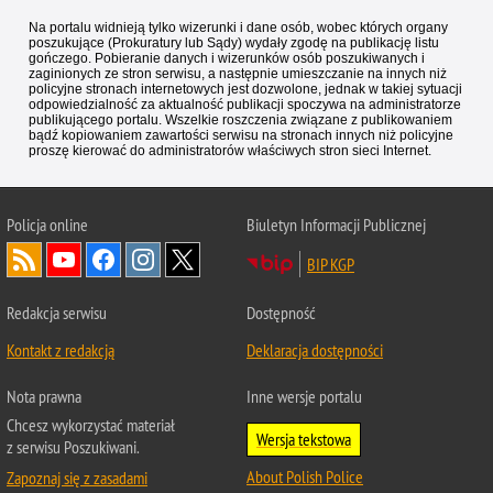
Na portalu widnieją tylko wizerunki i dane osób, wobec których organy
poszukujące (Prokuratury lub Sądy) wydały zgodę na publikację listu
gończego. Pobieranie danych i wizerunków osób poszukiwanych i
zaginionych ze stron serwisu, a następnie umieszczanie na innych niż
policyjne stronach internetowych jest dozwolone, jednak w takiej sytuacji
odpowiedzialność za aktualność publikacji spoczywa na administratorze
publikującego portalu. Wszelkie roszczenia związane z publikowaniem
bądź kopiowaniem zawartości serwisu na stronach innych niż policyjne
proszę kierować do administratorów właściwych stron sieci Internet.
Policja
online
Biuletyn Informacji Publicznej
BIP KGP
Redakcja serwisu
Dostępność
Kontakt z redakcją
Deklaracja dostępności
Nota prawna
Inne wersje portalu
Chcesz wykorzystać materiał
Wersja tekstowa
z serwisu Poszukiwani.
About Polish Police
Zapoznaj się z zasadami