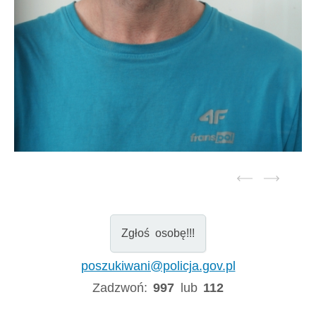
Zgłoś osobę!!!
poszukiwani@policja.gov.pl
Zadzwoń:
997
lub
112