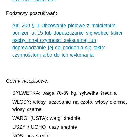
Podstawy poszukiwań:
Art. 200 § 1 Obcowanie płciowe z małoletnim
poniżej lat 15 lub dopuszczanie się wobec takiej
osoby innej czynności seksualnej lub
doprowadzanie jej do poddania się takim
czynnościom albo do ich wykonania
Cechy rysopisowe
:
SYLWETKA: waga 70-89 kg, sylwetka średnia
WŁOSY: włosy: uczesanie na czoło, włosy ciemne,
włosy czarne
WARGI (USTA): wargi średnie
USZY / UCHO: uszy średnie
NOS: nos średni