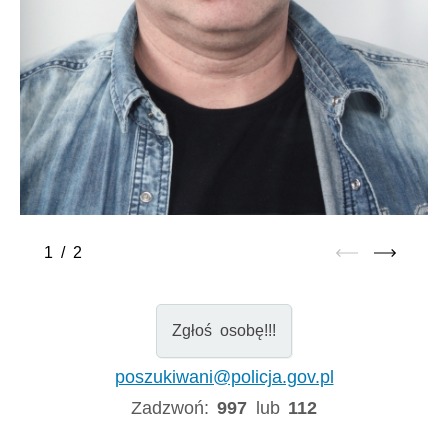
1
/
2
Zgłoś osobę!!!
poszukiwani@policja.gov.pl
Zadzwoń:
997
lub
112