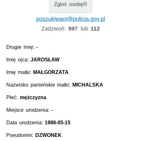
Zgłoś osobę!!!
poszukiwani@policja.gov.pl
Zadzwoń:
997
lub
112
Drugie imię:
-
Imię ojca:
JAROSŁAW
Imię matki:
MAŁGORZATA
Nazwisko panieńskie matki:
MICHALSKA
Płeć:
mężczyzna
Miejsce urodzenia:
-
Data urodzenia:
1986-05-15
Pseudonim:
DZWONEK