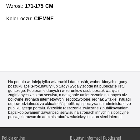
Wzrost:
171-175 CM
Kolor oczu:
CIEMNE
Na portalu widnieją tylko wizerunki i dane osób, wobec których organy
poszukujące (Prokuratury lub Sądy) wydały zgodę na publikację listu
gończego. Pobieranie danych i wizerunków osób poszukiwanych i
zaginionych ze stron serwisu, a następnie umieszczanie na innych niż
policyjne stronach internetowych jest dozwolone, jednak w takiej sytuacji
odpowiedzialność za aktualność publikacji spoczywa na administratorze
publikującego portalu. Wszelkie roszczenia związane z publikowaniem
bądź kopiowaniem zawartości serwisu na stronach innych niż policyjne
proszę kierować do administratorów właściwych stron sieci Internet.
Policja
online
Biuletyn Informacji Publicznej