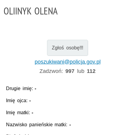
OLIINYK OLENA
Zgłoś osobę!!!
poszukiwani@policja.gov.pl
Zadzwoń:
997
lub
112
Drugie imię:
-
Imię ojca:
-
Imię matki:
-
Nazwisko panieńskie matki:
-