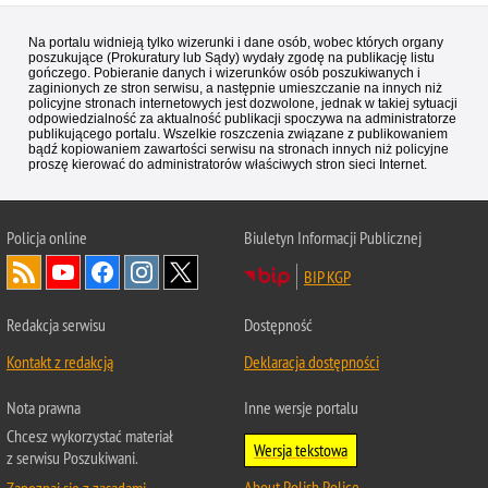
Na portalu widnieją tylko wizerunki i dane osób, wobec których organy
poszukujące (Prokuratury lub Sądy) wydały zgodę na publikację listu
gończego. Pobieranie danych i wizerunków osób poszukiwanych i
zaginionych ze stron serwisu, a następnie umieszczanie na innych niż
policyjne stronach internetowych jest dozwolone, jednak w takiej sytuacji
odpowiedzialność za aktualność publikacji spoczywa na administratorze
publikującego portalu. Wszelkie roszczenia związane z publikowaniem
bądź kopiowaniem zawartości serwisu na stronach innych niż policyjne
proszę kierować do administratorów właściwych stron sieci Internet.
Policja
online
Biuletyn Informacji Publicznej
BIP KGP
Redakcja serwisu
Dostępność
Kontakt z redakcją
Deklaracja dostępności
Nota prawna
Inne wersje portalu
Chcesz wykorzystać materiał
Wersja tekstowa
z serwisu Poszukiwani.
About Polish Police