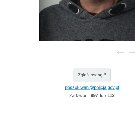
Zgłoś osobę!!!
poszukiwani@policja.gov.pl
Zadzwoń:
997
lub
112