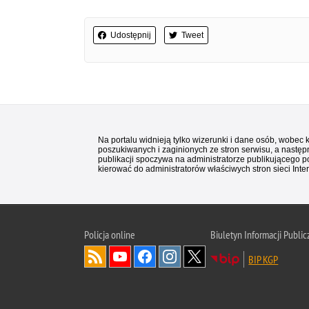
Udostępnij
Tweet
Na portalu widnieją tylko wizerunki i dane osób, wobec
poszukiwanych i zaginionych ze stron serwisu, a następn
publikacji spoczywa na administratorze publikującego p
kierować do administratorów właściwych stron sieci Inter
Policja
online
Biuletyn Informacji Public
BIP KGP