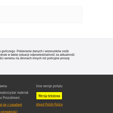
stu gończego. Pobieranie danych i wizerunków osób
ednak w takiej sytuacji odpowiedzialność za aktualność
i serwisu na stronach innych niż policyjne proszę
rawna
Inne wersje portalu
wykorzystać materiał
Wersja tekstowa
su Poszukiwani.
About Polish Police
j się z zasadami
a prywatności