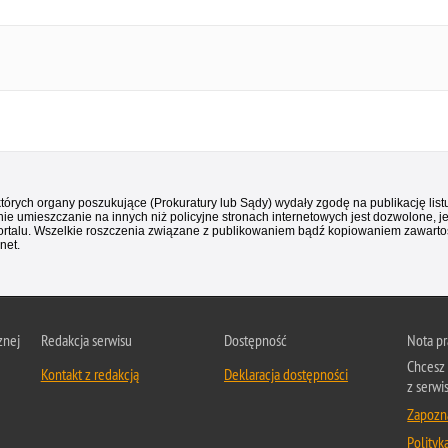
 których organy poszukujące (Prokuratury lub Sądy) wydały zgodę na publikację li
ie umieszczanie na innych niż policyjne stronach internetowych jest dozwolone, j
ortalu. Wszelkie roszczenia związane z publikowaniem bądź kopiowaniem zawartośc
net.
znej
Redakcja serwisu
Dostępność
Nota p
Chcesz 
Kontakt z redakcją
Deklaracja dostępności
z serwi
Zapozna
Polityk