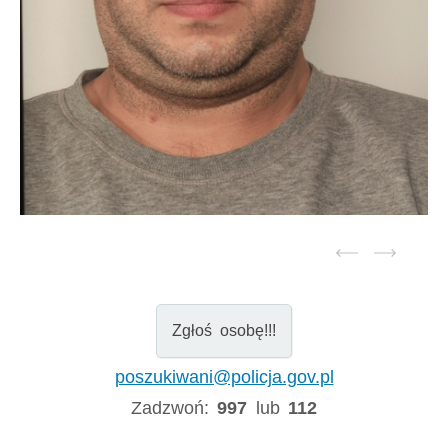
Zgłoś osobę!!!
poszukiwani@policja.gov.pl
Zadzwoń:
997
lub
112