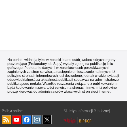
Na portalu widnieją tylko wizerunki i dane osób, wobec których organy
poszukujące (Prokuratury lub Sądy) wydały zgodę na publikację listu
gończego. Pobieranie danych i wizerunków osób poszukiwanych i
zaginionych ze stron serwisu, a następnie umieszczanie na innych niż
policyjne stronach internetowych jest dozwolone, jednak w takiej sytuacji
odpowiedzialność za aktualność publikacji spoczywa na administratorze
publikującego portalu. Wszelkie roszczenia związane z publikowaniem
bądź kopiowaniem zawartości serwisu na stronach innych niż policyjne
proszę kierować do administratorów właściwych stron sieci Internet.
Policja
online
Biuletyn Informacji Publicznej
BIP KGP