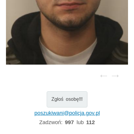
Zgłoś osobę!!!
poszukiwani@policja.gov.pl
Zadzwoń:
997
lub
112