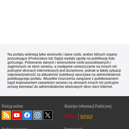
Na portalu widnieją tylko wizerunki i dane osób, wobec których organy
poszukujące (Prokuratury lub Sądy) wydały zgodę na publikację listu
gończego. Pobieranie danych i wizerunków osób poszukiwanych i
zaginionych ze stron serwisu, a następnie umieszczanie na innych niż
policyjne stronach internetowych jest dozwolone, jednak w takiej sytuacji
odpowiedzialność za aktualność publikacji spoczywa na administratorze
publikującego portalu. Wszelkie roszczenia związane z publikowaniem
bądź kopiowaniem zawartości serwisu na stronach innych niż policyjne
proszę kierować do administratorów właściwych stron sieci Internet.
Policja
online
Biuletyn Informacji Publicznej
BIP KGP
Redakcja serwisu
Dostępność