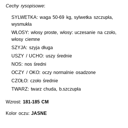
Cechy rysopisowe
:
SYLWETKA: waga 50-69 kg, sylwetka szczupła,
wysmukła
WŁOSY: włosy proste, włosy: uczesanie na czoło,
włosy ciemne
SZYJA: szyja długa
USZY / UCHO: uszy średnie
NOS: nos średni
OCZY / OKO: oczy normalnie osadzone
CZOŁO: czoło średnie
TWARZ: twarz chuda, b.szczupła
Wzrost:
181-185 CM
Kolor oczu:
JASNE