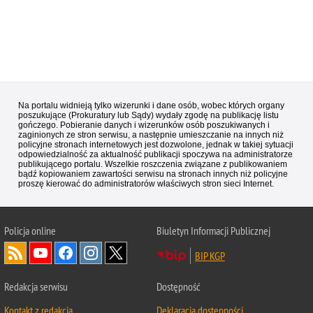
Na portalu widnieją tylko wizerunki i dane osób, wobec których organy
poszukujące (Prokuratury lub Sądy) wydały zgodę na publikację listu
gończego. Pobieranie danych i wizerunków osób poszukiwanych i
zaginionych ze stron serwisu, a następnie umieszczanie na innych niż
policyjne stronach internetowych jest dozwolone, jednak w takiej sytuacji
odpowiedzialność za aktualność publikacji spoczywa na administratorze
publikującego portalu. Wszelkie roszczenia związane z publikowaniem
bądź kopiowaniem zawartości serwisu na stronach innych niż policyjne
proszę kierować do administratorów właściwych stron sieci Internet.
Policja
online
Biuletyn Informacji Publicznej
BIP KGP
Redakcja serwisu
Dostępność
Kontakt z redakcją
Deklaracja dostępności