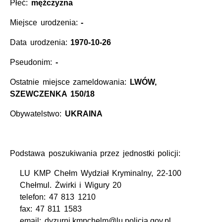
Płeć:
mężczyzna
Miejsce urodzenia:
-
Data urodzenia:
1970-10-26
Pseudonim:
-
Ostatnie miejsce zameldowania:
LWÓW,
SZEWCZENKA 150/18
Obywatelstwo:
UKRAINA
Podstawa poszukiwania przez jednostki policji:
LU KMP Chełm Wydział Kryminalny, 22-100
Chełmul. Żwirki i Wigury 20
telefon: 47 813 1210
fax: 47 811 1583
email: dyzurni.kmpchelm@lu.policja.gov.pl