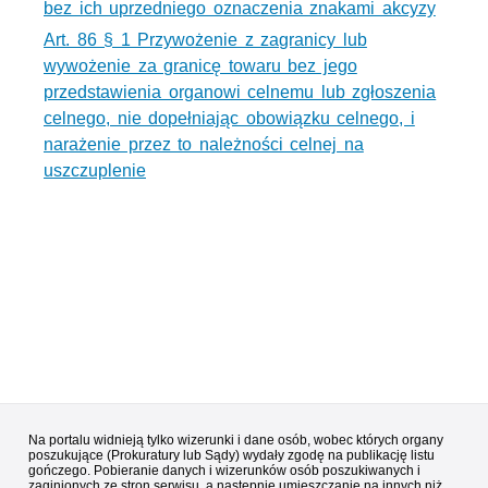
bez ich uprzedniego oznaczenia znakami akcyzy
Art. 86 § 1 Przywożenie z zagranicy lub
wywożenie za granicę towaru bez jego
przedstawienia organowi celnemu lub zgłoszenia
celnego, nie dopełniając obowiązku celnego, i
narażenie przez to należności celnej na
uszczuplenie
Na portalu widnieją tylko wizerunki i dane osób, wobec których organy
poszukujące (Prokuratury lub Sądy) wydały zgodę na publikację listu
gończego. Pobieranie danych i wizerunków osób poszukiwanych i
zaginionych ze stron serwisu, a następnie umieszczanie na innych niż