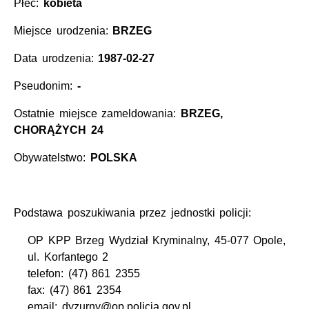
Płeć:
kobieta
Miejsce urodzenia:
BRZEG
Data urodzenia:
1987-02-27
Pseudonim:
-
Ostatnie miejsce zameldowania:
BRZEG,
CHORĄŻYCH 24
Obywatelstwo:
POLSKA
Podstawa poszukiwania przez jednostki policji:
OP KPP Brzeg Wydział Kryminalny, 45-077 Opole,
ul. Korfantego 2
telefon: (47) 861 2355
fax: (47) 861 2354
email: dyzurny@op.policja.gov.pl