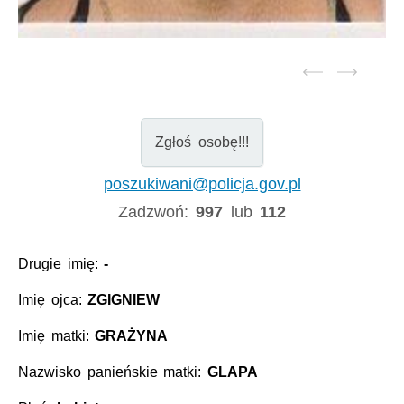
Zgłoś osobę!!!
poszukiwani@policja.gov.pl
Zadzwoń:
997
lub
112
Drugie imię:
-
Imię ojca:
ZGIGNIEW
Imię matki:
GRAŻYNA
Nazwisko panieńskie matki:
GLAPA