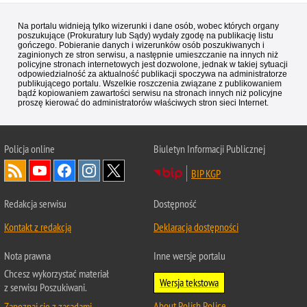
Na portalu widnieją tylko wizerunki i dane osób, wobec których organy
poszukujące (Prokuratury lub Sądy) wydały zgodę na publikację listu
gończego. Pobieranie danych i wizerunków osób poszukiwanych i
zaginionych ze stron serwisu, a następnie umieszczanie na innych niż
policyjne stronach internetowych jest dozwolone, jednak w takiej sytuacji
odpowiedzialność za aktualność publikacji spoczywa na administratorze
publikującego portalu. Wszelkie roszczenia związane z publikowaniem
bądź kopiowaniem zawartości serwisu na stronach innych niż policyjne
proszę kierować do administratorów właściwych stron sieci Internet.
Policja
online
Biuletyn Informacji Publicznej
BIP KGP
Redakcja serwisu
Dostępność
Kontakt z redakcją
Deklaracja dostępności
Nota prawna
Inne wersje portalu
Chcesz wykorzystać materiał
Wersja tekstowa
z serwisu Poszukiwani.
About Polish Police
Zapoznaj się z zasadami