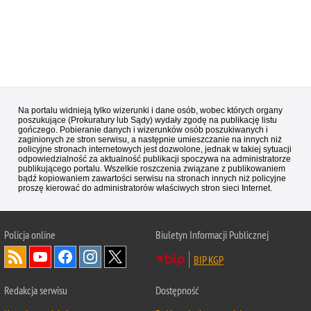
Na portalu widnieją tylko wizerunki i dane osób, wobec których organy
poszukujące (Prokuratury lub Sądy) wydały zgodę na publikację listu
gończego. Pobieranie danych i wizerunków osób poszukiwanych i
zaginionych ze stron serwisu, a następnie umieszczanie na innych niż
policyjne stronach internetowych jest dozwolone, jednak w takiej sytuacji
odpowiedzialność za aktualność publikacji spoczywa na administratorze
publikującego portalu. Wszelkie roszczenia związane z publikowaniem
bądź kopiowaniem zawartości serwisu na stronach innych niż policyjne
proszę kierować do administratorów właściwych stron sieci Internet.
Policja
online
Biuletyn Informacji Publicznej
BIP KGP
Redakcja serwisu
Dostępność