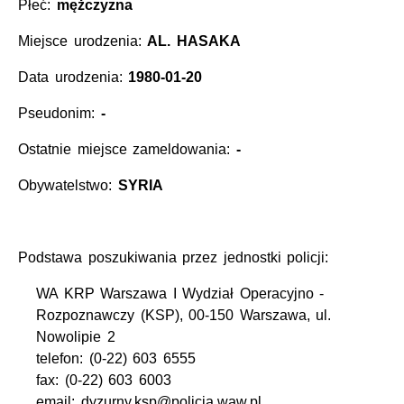
Płeć:
mężczyzna
Miejsce urodzenia:
AL. HASAKA
Data urodzenia:
1980-01-20
Pseudonim:
-
Ostatnie miejsce zameldowania:
-
Obywatelstwo:
SYRIA
Podstawa poszukiwania przez jednostki policji:
WA KRP Warszawa I Wydział Operacyjno -
Rozpoznawczy (KSP), 00-150 Warszawa, ul.
Nowolipie 2
telefon: (0-22) 603 6555
fax: (0-22) 603 6003
email: dyzurny.ksp@policja.waw.pl