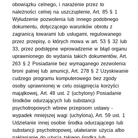
obowiązku celnego, i narażenie przez to
należności celnej na uszczuplenie, Art. 85 § 1
Wyłudzenie pozwolenia lub innego podobnego
dokumentu, dotyczącego warunków obrotu z
zagranicą towarami lub usługami, regulowanego
przez przepisy, o których mowa w art. 53 § 32 lub
33, przez podstępne wprowadzenie w błąd organu
uprawnionego do wydania takich dokumentów, Art.
263 § 2 Posiadanie bez wymaganego zezwolenia
broni palnej lub amunicji, Art. 278 § 2 Uzyskiwanie
cudzego programu komputerowego bez zgody
osoby uprawnionej w celu osiągnięcia korzyści
majątkowej, Art. 48 ust. 2 (uchylony) Posiadanie
środków odurzających lub substancji
psychotropowych wbrew przepisom ustawy -
wypadek mniejszej wagi (uchylona), Art. 59 ust. 1
Udzielanie innej osobie środka odurzającego lub
substancji psychotropowej, ułatwianie użycia albo
nakłanianie do użycia takiego środka lub