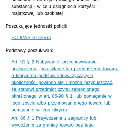
substancji - w celu osiągnięcia korzyści
majątkowej lub osobistej
Poszukujące jednostki policji:
SC KWP Szczecin
Podstawy poszukiwań:
Art. 91 § 2 Nabywanie, przechowywanie,
przewożenie, przesyłanie lub przenoszenie towaru,
o którym na podstawie towarzyszących
okoliczności powinno się i można przypuszczać,
że stanowi przedmiot czynu zabronionego
określonego w art. 86-90 § 1, lub pomaganie w
jego zbyciu albo przyjmowanie tego towaru lub
pomaganie w jego ukryciu
Art. 86 § 1 Przywożenie z zagranicy lub
wywożenie za granicę towaru bez jego