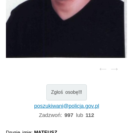
Zgłoś osobę!!!
poszukiwani@policja.gov.pl
Zadzwoń:
997
lub
112
Drugie imię:
MATEUSZ