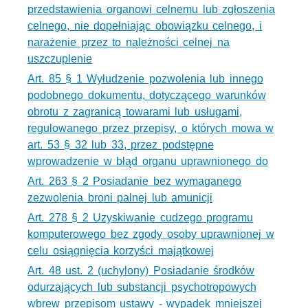
przedstawienia organowi celnemu lub zgłoszenia
celnego, nie dopełniając obowiązku celnego, i
narażenie przez to należności celnej na
uszczuplenie
Art. 85 § 1 Wyłudzenie pozwolenia lub innego
podobnego dokumentu, dotyczącego warunków
obrotu z zagranicą towarami lub usługami,
regulowanego przez przepisy, o których mowa w
art. 53 § 32 lub 33, przez podstępne
wprowadzenie w błąd organu uprawnionego do
Art. 263 § 2 Posiadanie bez wymaganego
zezwolenia broni palnej lub amunicji
Art. 278 § 2 Uzyskiwanie cudzego programu
komputerowego bez zgody osoby uprawnionej w
celu osiągnięcia korzyści majątkowej
Art. 48 ust. 2 (uchylony) Posiadanie środków
odurzających lub substancji psychotropowych
wbrew przepisom ustawy - wypadek mniejszej