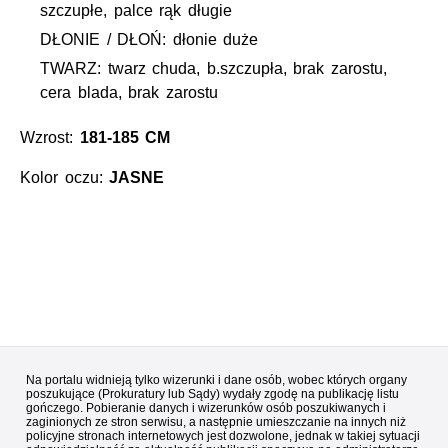
szczupłe, palce rąk długie
DŁONIE / DŁOŃ: dłonie duże
TWARZ: twarz chuda, b.szczupła, brak zarostu,
cera blada, brak zarostu
Wzrost:
181-185 CM
Kolor oczu:
JASNE
Na portalu widnieją tylko wizerunki i dane osób, wobec których organy
poszukujące (Prokuratury lub Sądy) wydały zgodę na publikację listu
gończego. Pobieranie danych i wizerunków osób poszukiwanych i
zaginionych ze stron serwisu, a następnie umieszczanie na innych niż
policyjne stronach internetowych jest dozwolone, jednak w takiej sytuacji