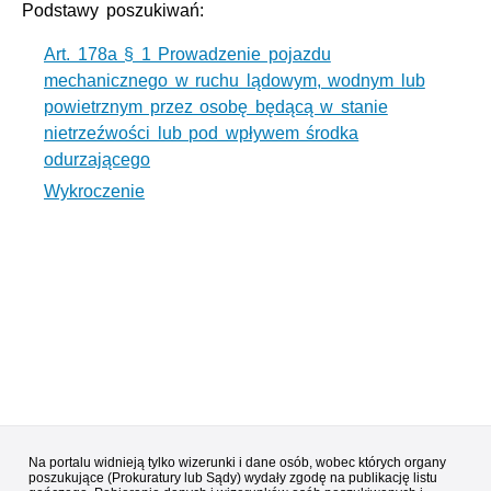
Podstawy poszukiwań:
Art. 178a § 1 Prowadzenie pojazdu
mechanicznego w ruchu lądowym, wodnym lub
powietrznym przez osobę będącą w stanie
nietrzeźwości lub pod wpływem środka
odurzającego
Wykroczenie
Na portalu widnieją tylko wizerunki i dane osób, wobec których organy
poszukujące (Prokuratury lub Sądy) wydały zgodę na publikację listu