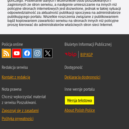
gończego. Pobieranie danych i wizerunków osób poszukiwanych i
zaginionych ze stron serwisu, a następnie umieszczanie na innych niż
policyjne stronach internetowych jest dozwolone, jednak w takiej sytuacji
odpowiedzialność za aktualność publikacji spoczywa na administratorze
publikującego portalu. Wszelkie roszczenia związane z publikowaniem
bądź kopiowaniem zawartości serwisu na stronach innych niż policyjne
proszę kierować do administratorów właściwych stron sieci Internet.
Policja
online
Biuletyn Informacji Publicznej
BIP KGP
Redakcja serwisu
Dostępność
Kontakt z redakcją
Deklaracja dostępności
Nota prawna
Inne wersje portalu
Chcesz wykorzystać materiał
Wersja tekstowa
z serwisu Poszukiwani.
About Polish Police
Zapoznaj się z zasadami
Polityka prywatności