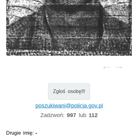
Zgłoś osobę!!!
poszukiwani@policja.gov.pl
Zadzwoń:
997
lub
112
Drugie imię:
-