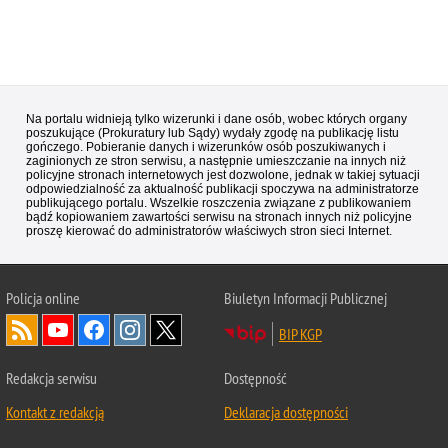
Na portalu widnieją tylko wizerunki i dane osób, wobec których organy
poszukujące (Prokuratury lub Sądy) wydały zgodę na publikację listu
gończego. Pobieranie danych i wizerunków osób poszukiwanych i
zaginionych ze stron serwisu, a następnie umieszczanie na innych niż
policyjne stronach internetowych jest dozwolone, jednak w takiej sytuacji
odpowiedzialność za aktualność publikacji spoczywa na administratorze
publikującego portalu. Wszelkie roszczenia związane z publikowaniem
bądź kopiowaniem zawartości serwisu na stronach innych niż policyjne
proszę kierować do administratorów właściwych stron sieci Internet.
Policja
online
Biuletyn Informacji Publicznej
BIP KGP
Redakcja serwisu
Dostępność
Kontakt z redakcją
Deklaracja dostępności