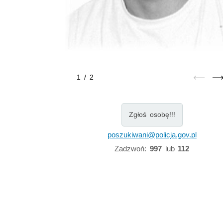
1
/
2
Zgłoś osobę!!!
poszukiwani@policja.gov.pl
Zadzwoń:
997
lub
112