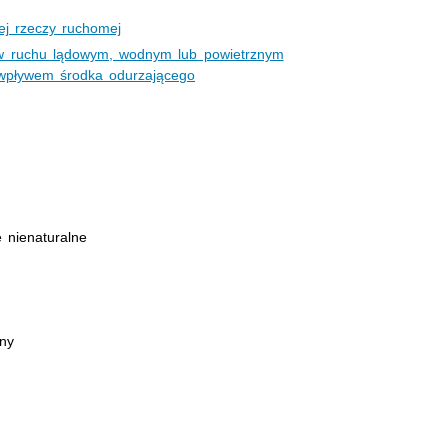
ej rzeczy ruchomej
w ruchu lądowym, wodnym lub powietrznym
 wpływem środka odurzającego
 nienaturalne
jny