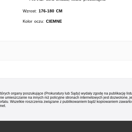
Wzrost:
176-180 CM
Kolor oczu:
CIEMNE
 których organy poszukujące (Prokuratury lub Sądy) wydały zgodę na publikację li
ie umieszczanie na innych niż policyjne stronach internetowych jest dozwolone, j
ortalu. Wszelkie roszczenia związane z publikowaniem bądź kopiowaniem zawartośc
net.