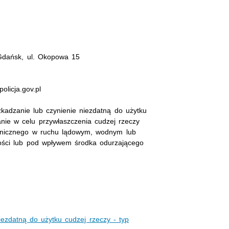
Gdańsk, ul. Okopowa 15
olicja.gov.pl
zkadzanie lub czynienie niezdatną do użytku
anie w celu przywłaszczenia cudzej rzeczy
anicznego w ruchu lądowym, wodnym lub
ości lub pod wpływem środka odurzającego
iezdatną do użytku cudzej rzeczy - typ