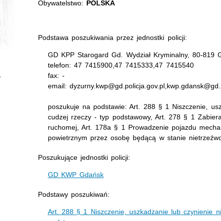
Obywatelstwo:
POLSKA
Podstawa poszukiwania przez jednostki policji:
GD KPP Starogard Gd. Wydział Kryminalny, 80-819 
telefon: 47 7415900,47 7415333,47 7415540
fax: -
email: dyzurny.kwp@gd.policja.gov.pl,kwp.gdansk@gd.p
poszukuje na podstawie: Art. 288 § 1 Niszczenie, us
cudzej rzeczy - typ podstawowy, Art. 278 § 1 Zabier
ruchomej, Art. 178a § 1 Prowadzenie pojazdu mech
powietrznym przez osobę będącą w stanie nietrzeźw
Poszukujące jednostki policji:
GD KWP Gdańsk
Podstawy poszukiwań:
Art. 288 § 1 Niszczenie, uszkadzanie lub czynienie n