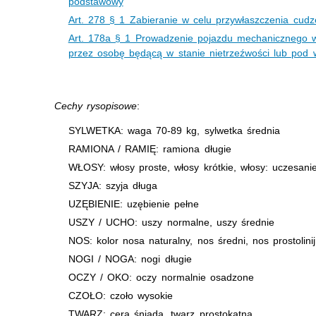
podstawowy
Art. 278 § 1 Zabieranie w celu przywłaszczenia cudz
Art. 178a § 1 Prowadzenie pojazdu mechanicznego 
przez osobę będącą w stanie nietrzeźwości lub pod
Cechy rysopisowe
:
SYLWETKA: waga 70-89 kg, sylwetka średnia
RAMIONA / RAMIĘ: ramiona długie
WŁOSY: włosy proste, włosy krótkie, włosy: uczesanie
SZYJA: szyja długa
UZĘBIENIE: uzębienie pełne
USZY / UCHO: uszy normalne, uszy średnie
NOS: kolor nosa naturalny, nos średni, nos prostolini
NOGI / NOGA: nogi długie
OCZY / OKO: oczy normalnie osadzone
CZOŁO: czoło wysokie
TWARZ: cera śniada, twarz prostokątna