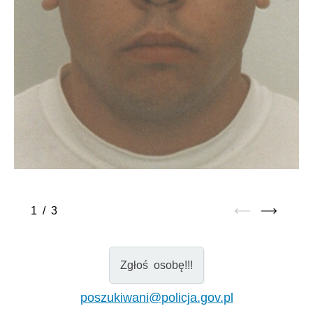
1
/
3
Zgłoś osobę!!!
poszukiwani@policja.gov.pl