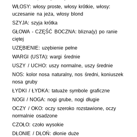
WŁOSY: włosy proste, włosy krótkie, włosy:
uczesanie na jeża, włosy blond
SZYJA: szyja krótka
GŁOWA - CZĘŚĆ BOCZNA: blizna(y) po ranie
ciętej
UZĘBIENIE: uzębienie pełne
WARGI (USTA): wargi średnie
USZY / UCHO: uszy normalne, uszy średnie
NOS: kolor nosa naturalny, nos średni, koniuszek
nosa gruby
ŁYDKI / ŁYDKA: tatuaże symbole graficzne
NOGI / NOGA: nogi grube, nogi długie
OCZY / OKO: oczy szeroko rozstawione, oczy
normalnie osadzone
CZOŁO: czoło wysokie
DŁONIE / DŁOŃ: dłonie duże