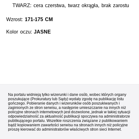
TWARZ: cera czerstwa, twarz okrągła, brak zarostu
Wzrost:
171-175 CM
Kolor oczu:
JASNE
Na portalu widnieją tylko wizerunki i dane osób, wobec których organy
poszukujące (Prokuratury lub Sądy) wydały zgodę na publikację listu
gończego. Pobieranie danych i wizerunków osób poszukiwanych i
zaginionych ze stron serwisu, a następnie umieszczanie na innych niż
policyjne stronach internetowych jest dozwolone, jednak w takiej sytuacji
odpowiedzialność za aktualność publikacji spoczywa na administratorze
publikującego portalu. Wszelkie roszczenia związane z publikowaniem
bądź kopiowaniem zawartości serwisu na stronach innych niż policyjne
proszę kierować do administratorów właściwych stron sieci Internet.