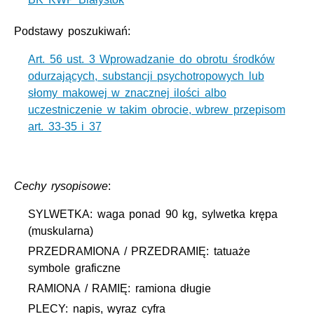
Podstawy poszukiwań:
Art. 56 ust. 3 Wprowadzanie do obrotu środków
odurzających, substancji psychotropowych lub
słomy makowej w znacznej ilości albo
uczestniczenie w takim obrocie, wbrew przepisom
art. 33-35 i 37
Cechy rysopisowe
:
SYLWETKA: waga ponad 90 kg, sylwetka krępa
(muskularna)
PRZEDRAMIONA / PRZEDRAMIĘ: tatuaże
symbole graficzne
RAMIONA / RAMIĘ: ramiona długie
PLECY: napis, wyraz cyfra