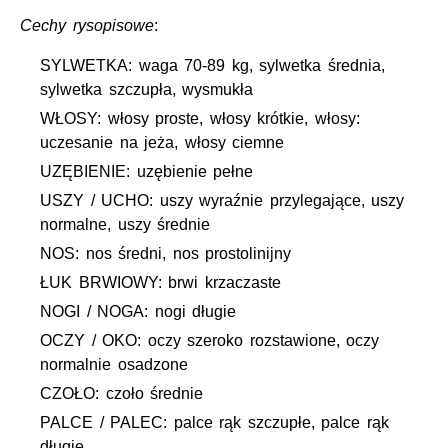
Cechy rysopisowe
:
SYLWETKA: waga 70-89 kg, sylwetka średnia,
sylwetka szczupła, wysmukła
WŁOSY: włosy proste, włosy krótkie, włosy:
uczesanie na jeża, włosy ciemne
UZĘBIENIE: uzębienie pełne
USZY / UCHO: uszy wyraźnie przylegające, uszy
normalne, uszy średnie
NOS: nos średni, nos prostolinijny
ŁUK BRWIOWY: brwi krzaczaste
NOGI / NOGA: nogi długie
OCZY / OKO: oczy szeroko rozstawione, oczy
normalnie osadzone
CZOŁO: czoło średnie
PALCE / PALEC: palce rąk szczupłe, palce rąk
długie