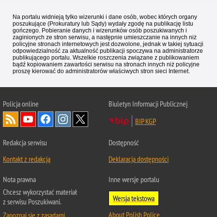
Na portalu widnieją tylko wizerunki i dane osób, wobec których organy
poszukujące (Prokuratury lub Sądy) wydały zgodę na publikację listu
gończego. Pobieranie danych i wizerunków osób poszukiwanych i
zaginionych ze stron serwisu, a następnie umieszczanie na innych niż
policyjne stronach internetowych jest dozwolone, jednak w takiej sytuacji
odpowiedzialność za aktualność publikacji spoczywa na administratorze
publikującego portalu. Wszelkie roszczenia związane z publikowaniem
bądź kopiowaniem zawartości serwisu na stronach innych niż policyjne
proszę kierować do administratorów właściwych stron sieci Internet.
Policja
online
Biuletyn Informacji Publicznej
BIP KGP
Redakcja serwisu
Dostępność
Kontakt z redakcją
Deklaracja dostępności
Nota prawna
Inne wersje portalu
Chcesz wykorzystać materiał
Wersja tekstowa
z serwisu Poszukiwani.
About Polish Police
Zapoznaj się z zasadami