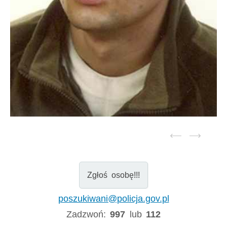
Zgłoś osobę!!!
poszukiwani@policja.gov.pl
Zadzwoń:
997
lub
112