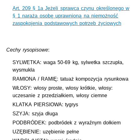
Art. 209 § 1a Jeżeli sprawca czynu określonego w
§ 1 naraża osobę uprawnioną na niemożność
zaspokojenia podstawowych potrzeb życiowych
Cechy rysopisowe
:
SYLWETKA: waga 50-69 kg, sylwetka szczupła,
wysmukła
RAMIONA / RAMIĘ: tatuaż kompozycja rysunkowa
WŁOSY: włosy proste, włosy krótkie, włosy:
uczesanie z przedziałkiem, włosy ciemne
KLATKA PIERSIOWA: tygrys
SZYJA: szyja długa
PODBRÓDEK: podbródek z wyraźnym dołkiem
UZĘBIENIE: uzębienie pełne