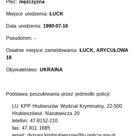
Płeć:
mężczyzna
Miejsce urodzenia:
ŁUCK
Data urodzenia:
1990-07-16
Pseudonim:
-
Ostatnie miejsce zameldowania:
ŁUCK, ARYCUŁOWA
18
Obywatelstwo:
UKRAINA
Podstawa poszukiwania przez jednostki policji:
LU KPP Hrubieszów Wydział Kryminalny, 22-500
Hrubieszówul. Narutowicza 20
telefon: 47-8152-210
fax: 47 811 1685
email: dyzurni.kpphrubieszow@lu.policja.gov.pl