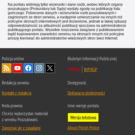
Na portalu widnieją tylko wizerunki i dane osób, wobec których organy
poszukujące (Prokuratury lub Sądy) wydały zgodę na publikację listu
gończego. Pobieranie danych i wizerunków osób poszukiwanych i
zaginionych ze stron serwisu, a następnie umieszczanie na innych niż
policyjne stronach internetowych jest dozwolone, jednak w takiej sytuacji
odpowiedzialność za aktualność publikacji spoczywa na administratorze
publikującego portalu. Wszelkie roszczenia związane z publikowaniem
bądź kopiowaniem zawartości serwisu na stronach innych niż policyjne
proszę kierować do administratorów właściwych stron sieci Internet.
Policja
online
Biuletyn Informacji Publicznej
BIP KGP
Redakcja serwisu
Dostępność
Kontakt z redakcją
Deklaracja dostępności
Nota prawna
Inne wersje portalu
Chcesz wykorzystać materiał
Wersja tekstowa
z serwisu Poszukiwani.
About Polish Police
Zapoznaj się z zasadami