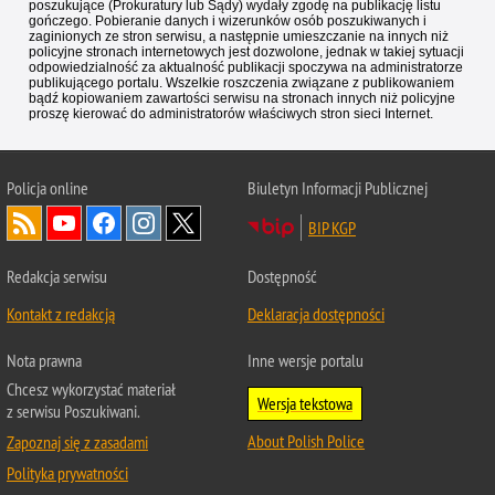
poszukujące (Prokuratury lub Sądy) wydały zgodę na publikację listu
gończego. Pobieranie danych i wizerunków osób poszukiwanych i
zaginionych ze stron serwisu, a następnie umieszczanie na innych niż
policyjne stronach internetowych jest dozwolone, jednak w takiej sytuacji
odpowiedzialność za aktualność publikacji spoczywa na administratorze
publikującego portalu. Wszelkie roszczenia związane z publikowaniem
bądź kopiowaniem zawartości serwisu na stronach innych niż policyjne
proszę kierować do administratorów właściwych stron sieci Internet.
Policja
online
Biuletyn Informacji Publicznej
BIP KGP
Redakcja serwisu
Dostępność
Kontakt z redakcją
Deklaracja dostępności
Nota prawna
Inne wersje portalu
Chcesz wykorzystać materiał
Wersja tekstowa
z serwisu Poszukiwani.
About Polish Police
Zapoznaj się z zasadami
Polityka prywatności