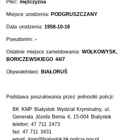
Płeć:
mężczyzna
Miejsce urodzenia:
PODGRUSZCZANY
Data urodzenia:
1958-10-16
Pseudonim:
-
Ostatnie miejsce zameldowania:
WOŁKOWYSK,
BORICZEWSKIEGO 44/7
Obywatelstwo:
BIAŁORUŚ
Podstawa poszukiwania przez jednostki policji:
BK KMP Białystok Wydział Kryminalny, ul.
Generała Józefa Bema 4, 15-004 Białystok
telefon: 47 711 2473
fax: 47 711 3431
email: kmp@bialystok.bk.policja.gov.pl