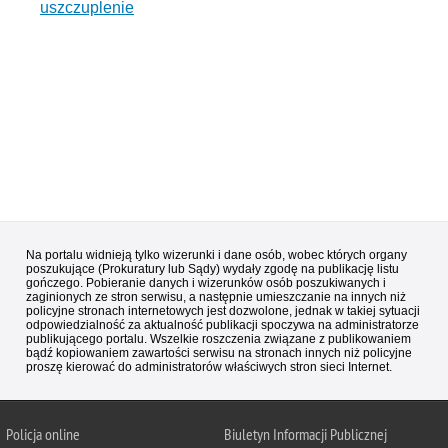
uszczuplenie
Na portalu widnieją tylko wizerunki i dane osób, wobec których organy
poszukujące (Prokuratury lub Sądy) wydały zgodę na publikację listu
gończego. Pobieranie danych i wizerunków osób poszukiwanych i
zaginionych ze stron serwisu, a następnie umieszczanie na innych niż
policyjne stronach internetowych jest dozwolone, jednak w takiej sytuacji
odpowiedzialność za aktualność publikacji spoczywa na administratorze
publikującego portalu. Wszelkie roszczenia związane z publikowaniem
bądź kopiowaniem zawartości serwisu na stronach innych niż policyjne
proszę kierować do administratorów właściwych stron sieci Internet.
Policja
online
Biuletyn Informacji Publicznej