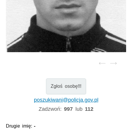
Zgłoś osobę!!!
poszukiwani@policja.gov.pl
Zadzwoń:
997
lub
112
Drugie imię:
-