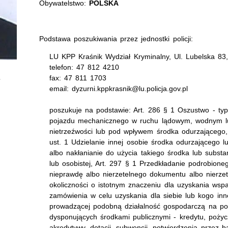
Obywatelstwo:
POLSKA
Podstawa poszukiwania przez jednostki policji:
LU KPP Kraśnik Wydział Kryminalny, Ul. Lubelska 83
telefon: 47 812 4210
fax: 47 811 1703
email: dyzurni.kppkrasnik@lu.policja.gov.pl
poszukuje na podstawie: Art. 286 § 1 Oszustwo - ty
pojazdu mechanicznego w ruchu lądowym, wodnym l
nietrzeźwości lub pod wpływem środka odurzającego,
ust. 1 Udzielanie innej osobie środka odurzającego lu
albo nakłanianie do użycia takiego środka lub substan
lub osobistej, Art. 297 § 1 Przedkładanie podrobion
nieprawdę albo nierzetelnego dokumentu albo nierze
okoliczności o istotnym znaczeniu dla uzyskania wspa
zamówienia w celu uzyskania dla siebie lub kogo inn
prowadzącej podobną działalność gospodarczą na pod
dysponujących środkami publicznymi - kredytu, pożycz
akredytywy, dotacji, subwencji, potwierdzenia przez