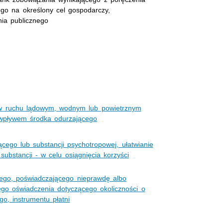
ego na określony cel gospodarczy,
nia publicznego
w ruchu lądowym, wodnym lub powietrznym
 wpływem środka odurzającego
ącego lub substancji psychotropowej, ułatwianie
substancji - w celu osiągnięcia korzyści
nego, poświadczającego nieprawdę albo
ego oświadczenia dotyczącego okoliczności o
o, instrumentu płatni