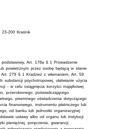
, 23-200 Kraśnik
p podstawowy, Art. 178a § 1 Prowadzenie
ub powietrznym przez osobę będącą w stanie
 Art. 279 § 1 Kradzież z włamaniem, Art. 59
b substancji psychotropowej, ułatwianie użycia
cji - w celu osiągnięcia korzyści majątkowej
ego, przerobionego, poświadczającego
telnego, pisemnego oświadczenia dotyczącego
rcia finansowego, instrumentu płatniczego lub
ego, od banku lub jednostki organizacyjnej
stawie ustawy albo od organu lub instytucji
ki pieniężnej, poręczenia, gwarancji,
 bank zobowiązania wynikającego z poręczenia