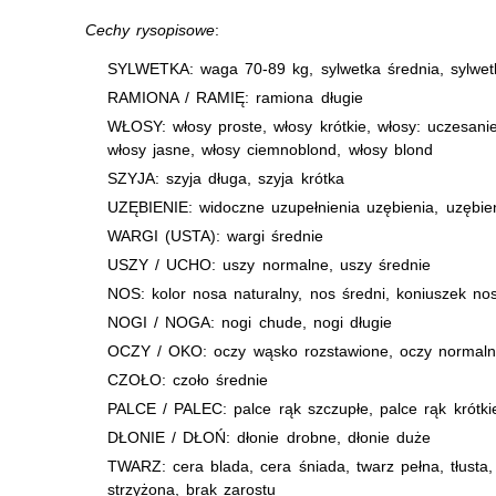
Cechy rysopisowe
:
SYLWETKA: waga 70-89 kg, sylwetka średnia, sylwet
RAMIONA / RAMIĘ: ramiona długie
WŁOSY: włosy proste, włosy krótkie, włosy: uczesanie
włosy jasne, włosy ciemnoblond, włosy blond
SZYJA: szyja długa, szyja krótka
UZĘBIENIE: widoczne uzupełnienia uzębienia, uzębie
WARGI (USTA): wargi średnie
USZY / UCHO: uszy normalne, uszy średnie
NOS: kolor nosa naturalny, nos średni, koniuszek nosa
NOGI / NOGA: nogi chude, nogi długie
OCZY / OKO: oczy wąsko rozstawione, oczy normaln
CZOŁO: czoło średnie
PALCE / PALEC: palce rąk szczupłe, palce rąk krótki
DŁONIE / DŁOŃ: dłonie drobne, dłonie duże
TWARZ: cera blada, cera śniada, twarz pełna, tłusta,
strzyżona, brak zarostu