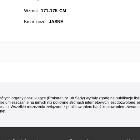
Wzrost:
171-175 CM
Kolor oczu:
JASNE
 których organy poszukujące (Prokuratury lub Sądy) wydały zgodę na publikację li
ie umieszczanie na innych niż policyjne stronach internetowych jest dozwolone, j
ortalu. Wszelkie roszczenia związane z publikowaniem bądź kopiowaniem zawartośc
net.