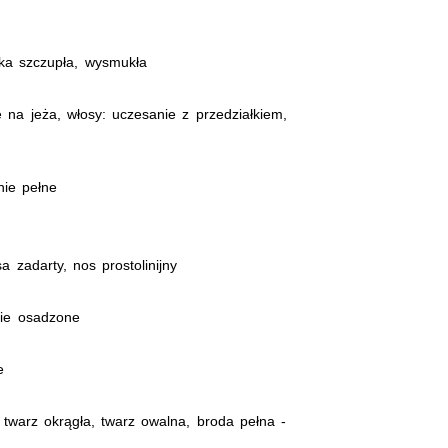
ka szczupła, wysmukła
 na jeża, włosy: uczesanie z przedziałkiem,
nie pełne
 zadarty, nos prostolinijny
ie osadzone
e
 twarz okrągła, twarz owalna, broda pełna -