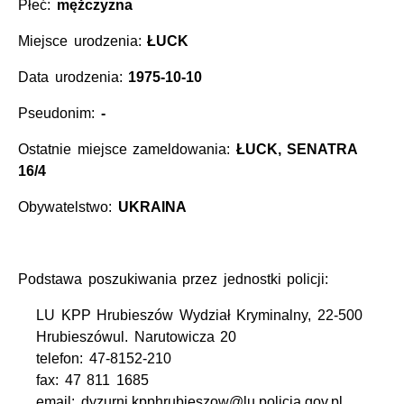
Płeć:
mężczyzna
Miejsce urodzenia:
ŁUCK
Data urodzenia:
1975-10-10
Pseudonim:
-
Ostatnie miejsce zameldowania:
ŁUCK, SENATRA
16/4
Obywatelstwo:
UKRAINA
Podstawa poszukiwania przez jednostki policji:
LU KPP Hrubieszów Wydział Kryminalny, 22-500
Hrubieszówul. Narutowicza 20
telefon: 47-8152-210
fax: 47 811 1685
email: dyzurni.kpphrubieszow@lu.policja.gov.pl