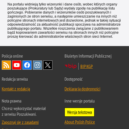
Na portalu widnieją tylko wizerunki i dane osób, wobec których organy
poszukujące (Prokuratury lub Sądy) wydały zgodę na publikację listu
gończego. Pobieranie danych i wizerunków osób poszukiwanych i
zaginionych ze stron serwisu, a następnie umieszczanie na innych niż
policyjne stronach internetowych jest dozwolone, jednak w takiej sytuacji
odpowiedzialność za aktualność publikacji spoczywa na administratorze
publikującego portalu. Wszelkie roszczenia związane z publikowaniem
bądź kopiowaniem zawartości serwisu na stronach innych niż policyjne
proszę kierować do administratorów właściwych stron sieci Internet.
Policja
online
Biuletyn Informacji Publicznej
BIP KGP
Redakcja serwisu
Dostępność
Kontakt z redakcją
Deklaracja dostępności
Nota prawna
Inne wersje portalu
Chcesz wykorzystać materiał
Wersja tekstowa
z serwisu Poszukiwani.
About Polish Police
Zapoznaj się z zasadami