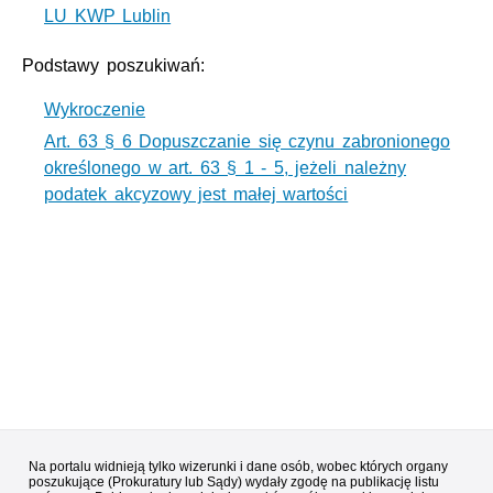
LU KWP Lublin
Podstawy poszukiwań:
Wykroczenie
Art. 63 § 6 Dopuszczanie się czynu zabronionego
określonego w art. 63 § 1 - 5, jeżeli należny
podatek akcyzowy jest małej wartości
Na portalu widnieją tylko wizerunki i dane osób, wobec których organy
poszukujące (Prokuratury lub Sądy) wydały zgodę na publikację listu