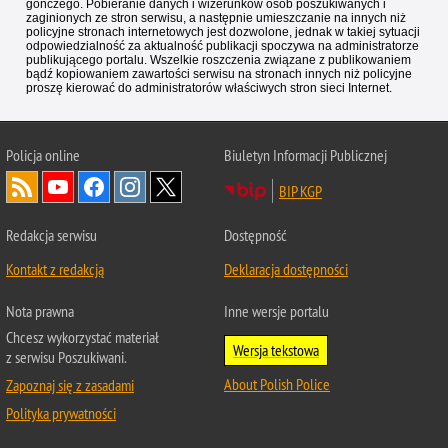
gończego. Pobieranie danych i wizerunków osób poszukiwanych i
zaginionych ze stron serwisu, a następnie umieszczanie na innych niż
policyjne stronach internetowych jest dozwolone, jednak w takiej sytuacji
odpowiedzialność za aktualność publikacji spoczywa na administratorze
publikującego portalu. Wszelkie roszczenia związane z publikowaniem
bądź kopiowaniem zawartości serwisu na stronach innych niż policyjne
proszę kierować do administratorów właściwych stron sieci Internet.
Policja
online
Biuletyn Informacji Publicznej
BIP KGP
Redakcja serwisu
Dostępność
Kontakt z redakcją
Deklaracja dostępności
Nota prawna
Inne wersje portalu
Chcesz wykorzystać materiał
Wersja tekstowa
z serwisu Poszukiwani.
About Polish Police
Zapoznaj się z zasadami
Polityka prywatności