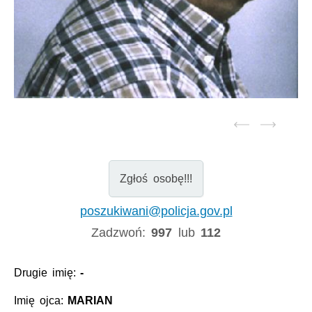
Zgłoś osobę!!!
poszukiwani@policja.gov.pl
Zadzwoń:
997
lub
112
Drugie imię:
-
Imię ojca:
MARIAN