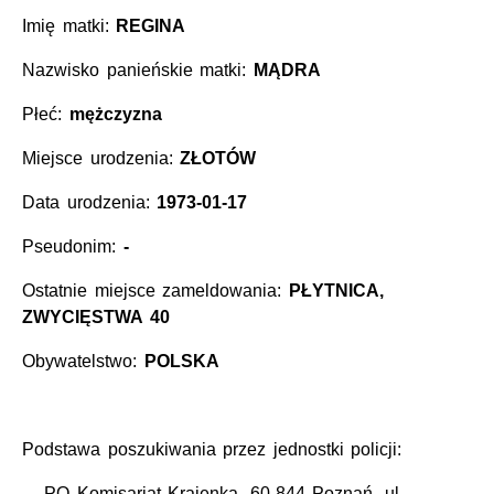
Imię matki:
REGINA
Nazwisko panieńskie matki:
MĄDRA
Płeć:
mężczyzna
Miejsce urodzenia:
ZŁOTÓW
Data urodzenia:
1973-01-17
Pseudonim:
-
Ostatnie miejsce zameldowania:
PŁYTNICA,
ZWYCIĘSTWA 40
Obywatelstwo:
POLSKA
Podstawa poszukiwania przez jednostki policji:
PO Komisariat Krajenka, 60-844 Poznań, ul.