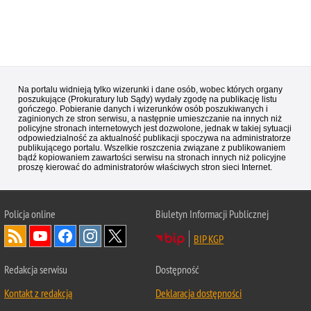
Na portalu widnieją tylko wizerunki i dane osób, wobec których organy
poszukujące (Prokuratury lub Sądy) wydały zgodę na publikację listu
gończego. Pobieranie danych i wizerunków osób poszukiwanych i
zaginionych ze stron serwisu, a następnie umieszczanie na innych niż
policyjne stronach internetowych jest dozwolone, jednak w takiej sytuacji
odpowiedzialność za aktualność publikacji spoczywa na administratorze
publikującego portalu. Wszelkie roszczenia związane z publikowaniem
bądź kopiowaniem zawartości serwisu na stronach innych niż policyjne
proszę kierować do administratorów właściwych stron sieci Internet.
Policja
online
Biuletyn Informacji Publicznej
BIP KGP
Redakcja serwisu
Dostępność
Kontakt z redakcją
Deklaracja dostępności