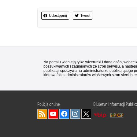
Udostępnij
Tweet
Na portalu widnieją tylko wizerunki i dane osób, wobec
poszukiwanych i zaginionych ze stron serwisu, a następn
publikacji spoczywa na administratorze publikującego p
kierować do administratorów właściwych stron sieci Inter
Policja
online
Biuletyn Informacji Public
BIP KGP