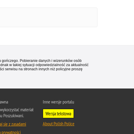
stu gończego. Pobieranie danych i wizerunków osób
ednak w takiej sytuacji odpowiedzialność za aktualność
i serwisu na stronach innych niż policyjne proszę
rawna
Inne wersje portalu
wykorzystać materiał
Wersja tekstowa
su Poszukiwani.
About Polish Police
j się z zasadami
a prywatności