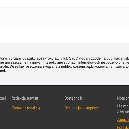
 których organy poszukujące (Prokuratury lub Sądy) wydały zgodę na publikację li
ie umieszczanie na innych niż policyjne stronach internetowych jest dozwolone, j
ortalu. Wszelkie roszczenia związane z publikowaniem bądź kopiowaniem zawartośc
net.
znej
Redakcja serwisu
Dostępność
Nota p
Chcesz 
Kontakt z redakcją
Deklaracja dostępności
z serwi
Zapozna
Polityk