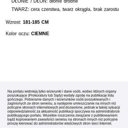
DŁONIE / DŁOŃ: dłonie drobne
TWARZ: cera czerstwa, twarz okrągła, brak zarostu
Wzrost:
181-185 CM
Kolor oczu:
CIEMNE
Na portalu widnieją tylko wizerunki i dane osób, wobec których organy
poszukujące (Prokuratury lub Sądy) wydały zgodę na publikację listu
gończego. Pobieranie danych i wizerunków osób poszukiwanych i
zaginionych ze stron serwisu, a następnie umieszczanie na innych niż
policyjne stronach internetowych jest dozwolone, jednak w takiej sytuacji
odpowiedzialność za aktualność publikacji spoczywa na administratorze
publikującego portalu. Wszelkie roszczenia związane z publikowaniem
bądź kopiowaniem zawartości serwisu na stronach innych niż policyjne
proszę kierować do administratorów właściwych stron sieci Internet.