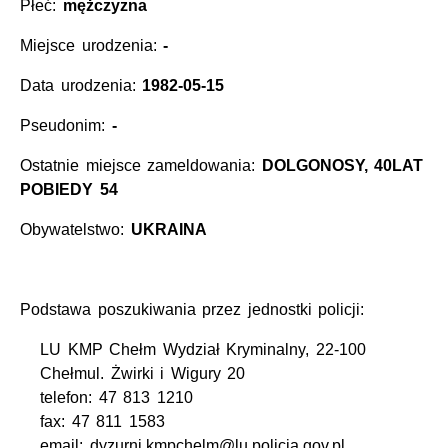
Płeć:
mężczyzna
Miejsce urodzenia:
-
Data urodzenia:
1982-05-15
Pseudonim:
-
Ostatnie miejsce zameldowania:
DOLGONOSY, 40LAT
POBIEDY 54
Obywatelstwo:
UKRAINA
Podstawa poszukiwania przez jednostki policji:
LU KMP Chełm Wydział Kryminalny, 22-100
Chełmul. Żwirki i Wigury 20
telefon: 47 813 1210
fax: 47 811 1583
email: dyzurni.kmpchelm@lu.policja.gov.pl