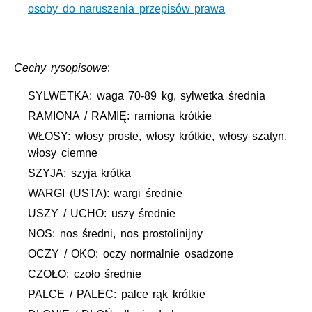
osoby do naruszenia przepisów prawa
Cechy rysopisowe
:
SYLWETKA: waga 70-89 kg, sylwetka średnia
RAMIONA / RAMIĘ: ramiona krótkie
WŁOSY: włosy proste, włosy krótkie, włosy szatyn,
włosy ciemne
SZYJA: szyja krótka
WARGI (USTA): wargi średnie
USZY / UCHO: uszy średnie
NOS: nos średni, nos prostolinijny
OCZY / OKO: oczy normalnie osadzone
CZOŁO: czoło średnie
PALCE / PALEC: palce rąk krótkie